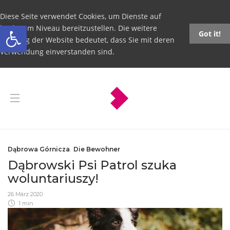
Diese Seite verwendet Cookies, um Dienste auf
Open toolbar
höchstem Niveau bereitzustellen. Die weitere
Got it!
Nutzung der Website bedeutet, dass Sie mit deren
Verwendung einverstanden sind.
Dąbrowa Górnicza
,
Die Bewohner
Dąbrowski Psi Patrol szuka
woluntariuszy!
26 März 2020
1 min