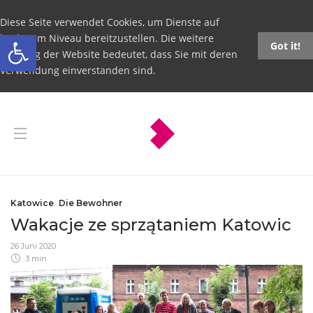
Diese Seite verwendet Cookies, um Dienste auf
Open toolbar
höchstem Niveau bereitzustellen. Die weitere
Got it!
Nutzung der Website bedeutet, dass Sie mit deren
Verwendung einverstanden sind.
Katowice
,
Die Bewohner
Wakacje ze sprzątaniem Katowic
26 Juni 2020
3 min