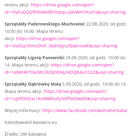
terenu akcji:
https://drive.google.com/open?
id=1XyFuDQQfPDHA6FB7mpqLUjAxWmTKulYx&usp=sharing
SprzątaMy Paderewskiego-Muchowiec
22.08.2020, od godz.
10:00 do 14.00. Mapa terenu
akcji:
https://drive.google.com/open?
id=1VaDsp35muDmF_Idj4VejJry3BqKnIo4F&usp=sharing
SprzątaMy Ligotę-Panewniki
29.08.2020, od godz. 10:00 do
14. Mapa terenu akcji:
https://drive.google.com/open?
id=1aI0KHK7O6zWL5bDJO09qzHOZJR4uCOzZ&usp=sharing
SprzątaMy Dąbrówkę Małą
5.09.2020, od godz. 10:00 do 14.
Mapa terenu akcji:
https://drive.google.com/open?
id=1uJttfOl0SxL1KeWBkhafy3iEffVADwRD&usp=sharing
Więcej informacji:
https://www.facebook.com/wolnaherbata/
Katoobywatel.katowice.eu
Źródło: UM Katowice