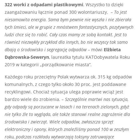
322 worki z odpadami plastikowymi
. Wszystko to dzięki
zaangażowaniu łącznie ponad 300 wolontariuszy. –
To jest
niesamowita energia. Sama bym pewnie nie wyszła i nie zbierała
tych śmieci, ale w grupie z mnóstwem fantastycznych, pozytywnych
ludzi chce się to robić. Cały czas mamy ze sobą kontakt. Jest to
również niezwykły przykład dla innych, bo nie wszyscy tak samo
dbają o środowisko i segregację odpadów
– mówi
Elżbieta
Dąbrowska-Seweryn
, laureatka tytułu KATOobywatela Roku
2019 w kategorii „porządkowanie miasta”
.
Każdego roku przeciętny Polak wytwarza ok. 315 kg odpadów
komunalnych, z czego tylko około 30 proc. jest poddawane
recyklingowi. Chociaż sytuacja ulega poprawie wciąż jest
bardzo wiele do zrobienia.
– Szczególnie martwi nas sytuacja,
gdy odpady są porzucane w lasach i na terenach zielonych, gdyż
nie tylko źle to wygląda, ale także stanowi realne zagrożenie dla
środowiska i zwierząt. Wiele odpadów, zwłaszcza sprzęt
elektroniczny i opony, których znaleźliśmy ponad 100 w zeszłym
roku, podczas rozkładu wytwarzają toksyny zatruwające