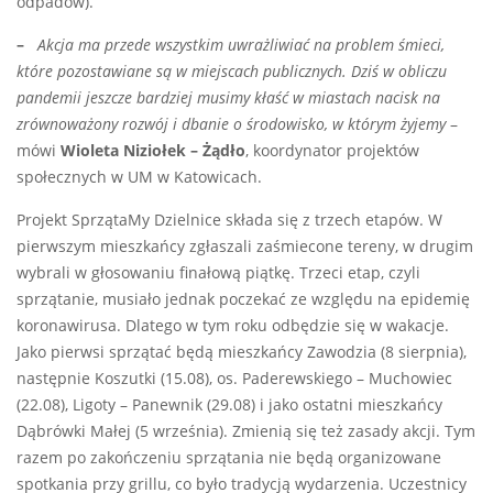
odpadów).
–
Akcja ma przede wszystkim uwrażliwiać na problem śmieci,
które pozostawiane są w miejscach publicznych. Dziś w obliczu
pandemii jeszcze bardziej musimy kłaść w miastach nacisk na
zrównoważony rozwój i dbanie o środowisko, w którym żyjemy
–
mówi
Wioleta Niziołek – Żądło
, koordynator projektów
społecznych w UM w Katowicach.
Projekt SprzątaMy Dzielnice składa się z trzech etapów. W
pierwszym mieszkańcy zgłaszali zaśmiecone tereny, w drugim
wybrali w głosowaniu finałową piątkę. Trzeci etap, czyli
sprzątanie, musiało jednak poczekać ze względu na epidemię
koronawirusa. Dlatego w tym roku odbędzie się w wakacje.
Jako pierwsi sprzątać będą mieszkańcy Zawodzia (8 sierpnia),
następnie Koszutki (15.08), os. Paderewskiego – Muchowiec
(22.08), Ligoty – Panewnik (29.08) i jako ostatni mieszkańcy
Dąbrówki Małej (5 września). Zmienią się też zasady akcji. Tym
razem po zakończeniu sprzątania nie będą organizowane
spotkania przy grillu, co było tradycją wydarzenia. Uczestnicy