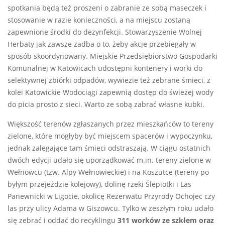
spotkania będą też proszeni o zabranie ze sobą maseczek i
stosowanie w razie konieczności, a na miejscu zostaną
zapewnione środki do dezynfekcji. Stowarzyszenie Wolnej
Herbaty jak zawsze zadba o to, żeby akcje przebiegały w
sposób skoordynowany. Miejskie Przedsiębiorstwo Gospodarki
Komunalnej w Katowicach udostępni kontenery i worki do
selektywnej zbiórki odpadów, wywiezie też zebrane śmieci, z
kolei Katowickie Wodociągi zapewnią dostęp do świeżej wody
do picia prosto z sieci. Warto ze sobą zabrać własne kubki.
Większość terenów zgłaszanych przez mieszkańców to tereny
zielone, które mogłyby być miejscem spacerów i wypoczynku,
jednak zalegające tam śmieci odstraszają. W ciągu ostatnich
dwóch edycji udało się uporządkować m.in. tereny zielone w
Wełnowcu (tzw. Alpy Wełnowieckie) i na Koszutce (tereny po
byłym przejeździe kolejowy), dolinę rzeki Ślepiotki i Las
Panewnicki w Ligocie, okolicę Rezerwatu Przyrody Ochojec czy
las przy ulicy Adama w Giszowcu. Tylko w zeszłym roku udało
się zebrać i oddać do recyklingu
311 worków ze szkłem oraz