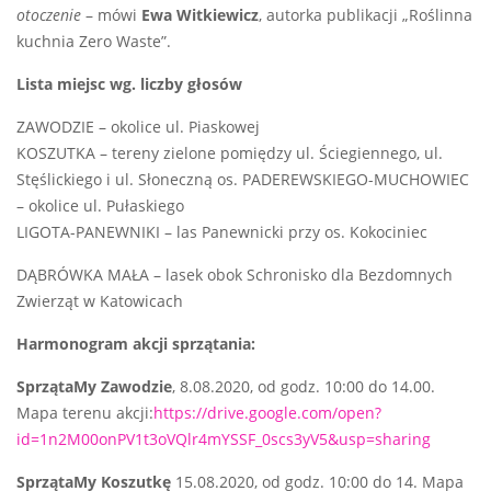
otoczenie
– mówi
Ewa Witkiewicz
, autorka publikacji „Roślinna
kuchnia Zero Waste”.
Lista miejsc wg. liczby głosów
ZAWODZIE – okolice ul. Piaskowej
KOSZUTKA – tereny zielone pomiędzy ul. Ściegiennego, ul.
Stęślickiego i ul. Słoneczną os. PADEREWSKIEGO-MUCHOWIEC
– okolice ul. Pułaskiego
LIGOTA-PANEWNIKI – las Panewnicki przy os. Kokociniec
DĄBRÓWKA MAŁA – lasek obok Schronisko dla Bezdomnych
Zwierząt w Katowicach
Harmonogram akcji sprzątania:
SprzątaMy Zawodzie
, 8.08.2020, od godz. 10:00 do 14.00.
Mapa terenu akcji:
https://drive.google.com/open?
id=1n2M00onPV1t3oVQlr4mYSSF_0scs3yV5&usp=sharing
SprzątaMy Koszutkę
15.08.2020, od godz. 10:00 do 14. Mapa