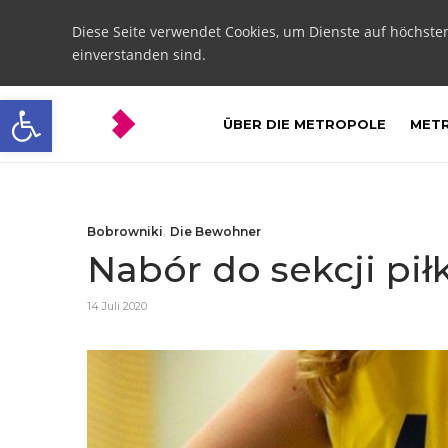
Diese Seite verwendet Cookies, um Dienste auf höchste
einverstanden sind.
Open toolbar
ÜBER DIE METROPOLE
METR
Bobrowniki
,
Die Bewohner
Nabór do sekcji pił
14 Juli 2020