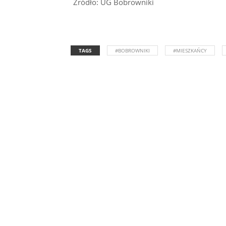
Źródło: UG Bobrowniki
TAGS
#BOBROWNIKI
#MIESZKAŃCY