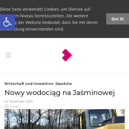
Diese Seite verwendet Cookies, um Dienste auf
Open toolbar
höchstem Niveau bereitzustellen. Die weitere
Got it!
Nutzung der Website bedeutet, dass Sie mit deren
Verwendung einverstanden sind.
Wirtschaft und Investition
,
Sławków
Nowy wodociąg na Jaśminowej
24 November 2020
1 min