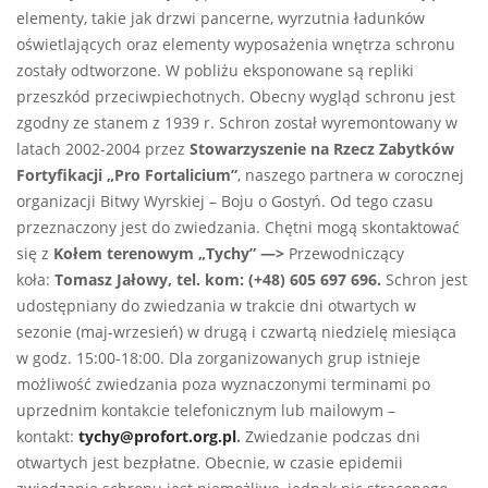
elementy, takie jak drzwi pancerne, wyrzutnia ładunków
oświetlających oraz elementy wyposażenia wnętrza schronu
zostały odtworzone. W pobliżu eksponowane są repliki
przeszkód przeciwpiechotnych. Obecny wygląd schronu jest
zgodny ze stanem z 1939 r. Schron został wyremontowany w
latach 2002-2004 przez
Stowarzyszenie na Rzecz Zabytków
Fortyfikacji „Pro Fortalicium”
, naszego partnera w corocznej
organizacji Bitwy Wyrskiej – Boju o Gostyń. Od tego czasu
przeznaczony jest do zwiedzania. Chętni mogą skontaktować
się z
Kołem
terenowym
„Tychy” —>
Przewodniczący
koła:
Tomasz Jałowy, tel. kom: (+48) 605 697 696.
Schron jest
udostępniany do zwiedzania w trakcie dni otwartych w
sezonie (maj-wrzesień) w drugą i czwartą niedzielę miesiąca
w godz. 15:00-18:00. Dla zorganizowanych grup istnieje
możliwość zwiedzania poza wyznaczonymi terminami po
uprzednim kontakcie telefonicznym lub mailowym –
kontakt:
tychy@profort.org.pl
.
Zwiedzanie podczas dni
otwartych jest bezpłatne. Obecnie, w czasie epidemii