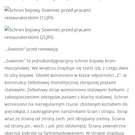
„Sowiniec” przed renowacją
„Sowiniec” to jednokondygnacyjny schron bojowy broni
maszynowej. We wnętrzu znajduje się sześć izb, z czego dwie
to izby bojowe. Obiekt wzniesiono w klasie odporności „C”, w
konstrukcji żelbetowej monolitycznej zbrojonej prętami
stalowymi. Żelbetowy strop wzmocniono stalowymi belkami z
zabezpieczeniem odstępów pasami z blachy stalowej. Schron
wzniesiono na nieregularnym rzucie, zbliżonym kształtem do
pięciokąta, z zaokrąglonymi narożnikami ścian i stropu. Strop
wraz ze ścianą od strony zach. jest obsypany ziemią. Ściana
od strony pn., wsch. i pd. jest odsłonięta. Ściany zewnętrzne
obecnie pokryte są farbomaskowaniem. W stropie znajdują