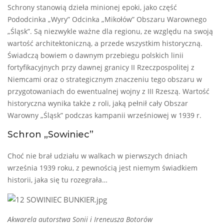
Schrony stanowią dzieła minionej epoki, jako część
Pododcinka „Wyry” Odcinka „Mikołów” Obszaru Warownego
„Śląsk”. Są niezwykle ważne dla regionu, ze względu na swoją
wartość architektoniczną, a przede wszystkim historyczną.
Świadczą bowiem o dawnym przebiegu polskich linii
fortyfikacyjnych przy dawnej granicy II Rzeczpospolitej z
Niemcami oraz o strategicznym znaczeniu tego obszaru w
przygotowaniach do ewentualnej wojny z III Rzeszą. Wartość
historyczna wynika także z roli, jaką pełnił cały Obszar
Warowny „Śląsk” podczas kampanii wrześniowej w 1939 r.
Schron „Sowiniec”
Choć nie brał udziału w walkach w pierwszych dniach
września 1939 roku, z pewnością jest niemym świadkiem
historii, jaka się tu rozegrała…
Akwarela autorstwa Sonii i Ireneusza Botorów