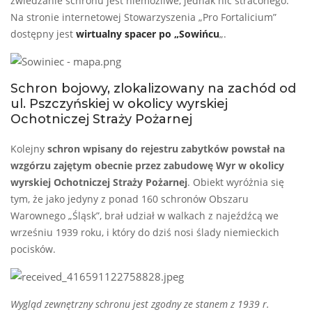
zwiedzanie schronu jest niemożliwe, jednak nic straconego.
Na stronie internetowej Stowarzyszenia „Pro Fortalicium”
dostępny jest
wirtualny spacer po „Sowińcu
„.
Schron bojowy, zlokalizowany na zachód od
ul. Pszczyńskiej w okolicy wyrskiej
Ochotniczej Straży Pożarnej
Kolejny
schron wpisany do rejestru zabytków powstał na
wzgórzu zajętym obecnie przez zabudowę Wyr w okolicy
wyrskiej Ochotniczej Straży Pożarnej
. Obiekt wyróżnia się
tym, że jako jedyny z ponad 160 schronów Obszaru
Warownego „Śląsk”, brał udział w walkach z najeźdźcą we
wrześniu 1939 roku, i który do dziś nosi ślady niemieckich
pocisków.
Wygląd zewnętrzny schronu jest zgodny ze stanem z 1939 r.