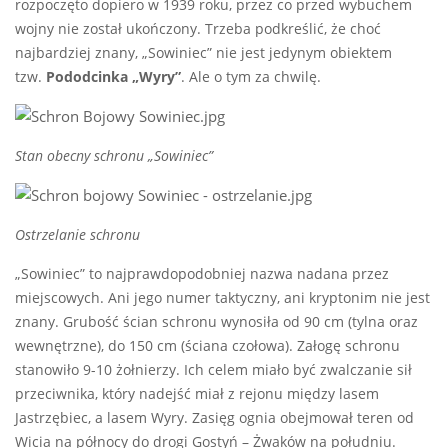
rozpoczęto dopiero w 1939 roku, przez co przed wybuchem
wojny nie został ukończony. Trzeba podkreślić, że choć
najbardziej znany, „Sowiniec” nie jest jedynym obiektem
tzw.
Pododcinka „Wyry”
. Ale o tym za chwilę.
Stan obecny schronu „Sowiniec”
Ostrzelanie schronu
„Sowiniec” to najprawdopodobniej nazwa nadana przez
miejscowych. Ani jego numer taktyczny, ani kryptonim nie jest
znany. Grubość ścian schronu wynosiła od 90 cm (tylna oraz
wewnętrzne), do 150 cm (ściana czołowa). Załogę schronu
stanowiło 9-10 żołnierzy. Ich celem miało być zwalczanie sił
przeciwnika, który nadejść miał z rejonu między lasem
Jastrzębiec, a lasem Wyry. Zasięg ognia obejmował teren od
Wicia na północy do drogi Gostyń – Żwaków na południu.