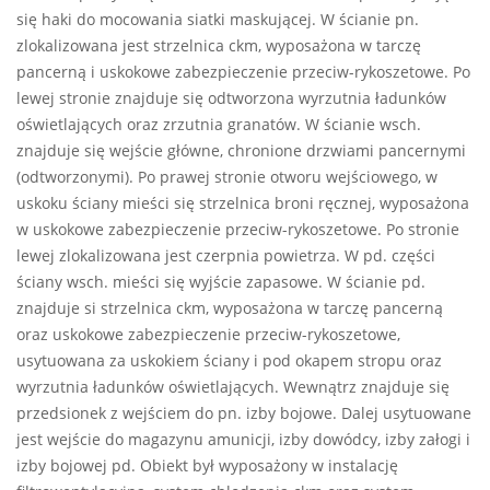
się haki do mocowania siatki maskującej. W ścianie pn.
zlokalizowana jest strzelnica ckm, wyposażona w tarczę
pancerną i uskokowe zabezpieczenie przeciw-rykoszetowe. Po
lewej stronie znajduje się odtworzona wyrzutnia ładunków
oświetlających oraz zrzutnia granatów. W ścianie wsch.
znajduje się wejście główne, chronione drzwiami pancernymi
(odtworzonymi). Po prawej stronie otworu wejściowego, w
uskoku ściany mieści się strzelnica broni ręcznej, wyposażona
w uskokowe zabezpieczenie przeciw-rykoszetowe. Po stronie
lewej zlokalizowana jest czerpnia powietrza. W pd. części
ściany wsch. mieści się wyjście zapasowe. W ścianie pd.
znajduje si strzelnica ckm, wyposażona w tarczę pancerną
oraz uskokowe zabezpieczenie przeciw-rykoszetowe,
usytuowana za uskokiem ściany i pod okapem stropu oraz
wyrzutnia ładunków oświetlających. Wewnątrz znajduje się
przedsionek z wejściem do pn. izby bojowe. Dalej usytuowane
jest wejście do magazynu amunicji, izby dowódcy, izby załogi i
izby bojowej pd. Obiekt był wyposażony w instalację