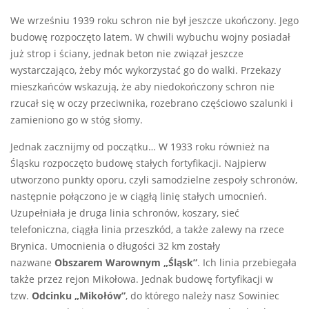
We wrześniu 1939 roku schron nie był jeszcze ukończony. Jego
budowę rozpoczęto latem. W chwili wybuchu wojny posiadał
już strop i ściany, jednak beton nie związał jeszcze
wystarczająco, żeby móc wykorzystać go do walki. Przekazy
mieszkańców wskazują, że aby niedokończony schron nie
rzucał się w oczy przeciwnika, rozebrano częściowo szalunki i
zamieniono go w stóg słomy.
Jednak zacznijmy od początku… W 1933 roku również na
Śląsku rozpoczęto budowę stałych fortyfikacji. Najpierw
utworzono punkty oporu, czyli samodzielne zespoły schronów,
następnie połączono je w ciągłą linię stałych umocnień.
Uzupełniała je druga linia schronów, koszary, sieć
telefoniczna, ciągła linia przeszkód, a także zalewy na rzece
Brynica. Umocnienia o długości 32 km zostały
nazwane
Obszarem Warownym „Śląsk”
. Ich linia przebiegała
także przez rejon Mikołowa. Jednak budowę fortyfikacji w
tzw.
Odcinku „Mikołów”
, do którego należy nasz Sowiniec