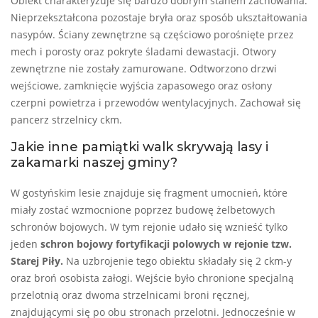
Obiekt charakteryzuje się bardzo dobrym stanem zachowania.
Nieprzekształcona pozostaje bryła oraz sposób ukształtowania
nasypów. Ściany zewnętrzne są częściowo porośnięte przez
mech i porosty oraz pokryte śladami dewastacji. Otwory
zewnętrzne nie zostały zamurowane. Odtworzono drzwi
wejściowe, zamknięcie wyjścia zapasowego oraz osłony
czerpni powietrza i przewodów wentylacyjnych. Zachował się
pancerz strzelnicy ckm.
Jakie inne pamiątki walk skrywają lasy i
zakamarki naszej gminy?
W gostyńskim lesie znajduje się fragment umocnień, które
miały zostać wzmocnione poprzez budowę żelbetowych
schronów bojowych. W tym rejonie udało się wznieść tylko
jeden
schron bojowy fortyfikacji polowych w rejonie tzw.
Starej Piły.
Na uzbrojenie tego obiektu składały się 2 ckm-y
oraz broń osobista załogi. Wejście było chronione specjalną
przelotnią oraz dwoma strzelnicami broni ręcznej,
znajdującymi się po obu stronach przelotni. Jednocześnie w