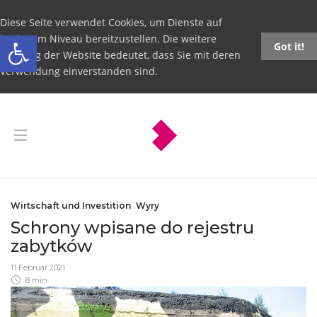
Diese Seite verwendet Cookies, um Dienste auf
Open toolbar
höchstem Niveau bereitzustellen. Die weitere
Got it!
Nutzung der Website bedeutet, dass Sie mit deren
Verwendung einverstanden sind.
Wirtschaft und Investition
,
Wyry
Schrony wpisane do rejestru
zabytków
11 Februar 2021
8 min