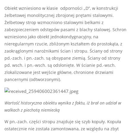
Obiekt wzniesiono w klasie odporności „D”, w konstrukcji
żelbetowej monolitycznej zbrojonej prętami stalowymi.
Żelbetowy strop wzmocniono stalowymi belkami z
zabezpieczeniem odstępów pasami z blachy stalowej. Schron
wzniesiono jako obiekt jednokondygnacyjny, na
nieregularnym rzucie, zbliżonym kształtem do prostokąta, z
zaokrąglonymi narożnikami ścian i stropu. Ściany od strony
pd.-zach. i pn.-zach. są obsypane ziemią. Ściany od strony
pd.­ wsch. i pn.-wsch. są odsłonięte. W ścianie pd.-wsch.
zlokalizowane jest wejście główne, chronione drzwiami
pancernymi (odtworzonymi).
Wartość historyczna obiektu wynika z faktu, iż brał on udział w
walkach z piechotą niemiecką
W pn.-zach. części stropu znajduje się szyb kopuły. Kopuła
ostatecznie nie została zamontowana, ze względu na zbyt