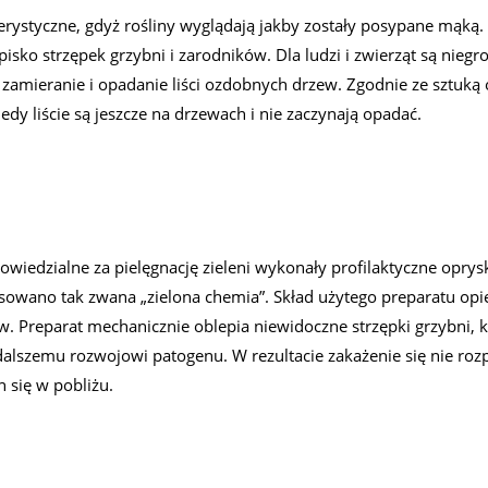
ystyczne, gdyż rośliny wyglądają jakby zostały posypane mąką.
pisko strzępek grzybni i zarodników. Dla ludzi i zwierząt są niegro
zamieranie i opadanie liści ozdobnych drzew. Zgodnie ze sztuką 
y liście są jeszcze na drzewach i nie zaczynają opadać.
iedzialne za pielęgnację zieleni wykonały profilaktyczne oprys
sowano tak zwana „zielona chemia”. Skład użytego preparatu opie
 Preparat mechanicznie oblepia niewidoczne strzępki grzybni, 
 dalszemu rozwojowi patogenu. W rezultacie zakażenie się nie roz
h się w pobliżu.