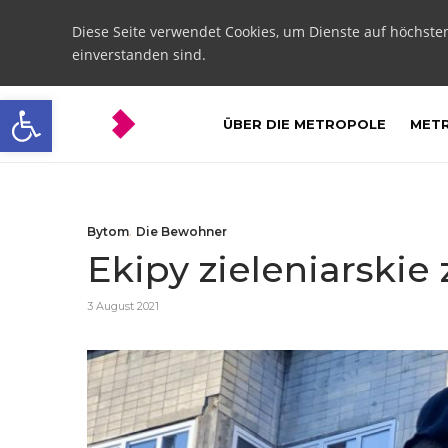
Diese Seite verwendet Cookies, um Dienste auf höchste
einverstanden sind.
Open toolbar
ÜBER DIE METROPOLE
METR
Bytom
,
Die Bewohner
Ekipy zieleniarski
3 August 2021