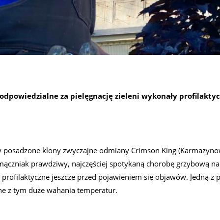
odpowiedzialne za pielęgnację zieleni wykonały profilakty
y posadzone klony zwyczajne odmiany Crimson King (Karmazynow
 mączniak prawdziwy, najczęściej spotykaną chorobę grzybową na
ki profilaktyczne jeszcze przed pojawieniem się objawów. Jedną z 
ane z tym duże wahania temperatur.