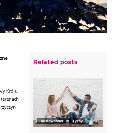
czne
Related posts
y Król).
 terenach
przyczyn
Die Bewohner
Tychy