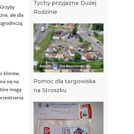
Tychy przyjazne Dużej
 Grzyby
Rodzinie
źne, ale dla
ogrodniczą,
Bytom
Die Bewohner
ki klonów,
Pomoc dla targowiska
ra się na
które mogą
na Stroszku
przestrzenia