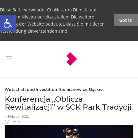
Diese Seite verwendet Cookies, um Dienste auf
Open toolbar
höchstem Niveau bereitzustellen. Die weitere
Got it!
Nutzung der Website bedeutet, dass Sie mit deren
Verwendung einverstanden sind.
Wirtschaft und Investition
,
Siemianowice Śląskie
Konferencja „Oblicza
Rewitalizacji” w SCK Park Tradycji
4 Februar 2022
1 min