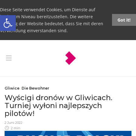
Diese Seite verwendet Cookies, um Dienste auf
Open toolbar
höchstem Niveau bereitzustellen. Die weitere
Got it!
Nutzung der Website bedeutet, dass Sie mit deren
Verwendung einverstanden sind.
Gliwice
,
Die Bewohner
Wyścigi dronów w Gliwicach.
Turniej wyłoni najlepszych
pilotów!
2 Juni 2022
2 min