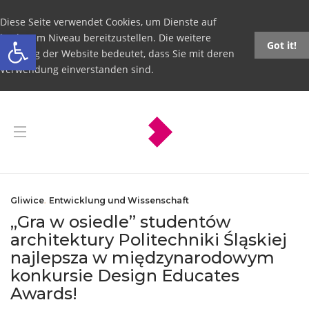
Diese Seite verwendet Cookies, um Dienste auf
Open toolbar
höchstem Niveau bereitzustellen. Die weitere
Got it!
Nutzung der Website bedeutet, dass Sie mit deren
Verwendung einverstanden sind.
Gliwice
,
Entwicklung und Wissenschaft
„Gra w osiedle” studentów
architektury Politechniki Śląskiej
najlepsza w międzynarodowym
konkursie Design Educates
Awards!