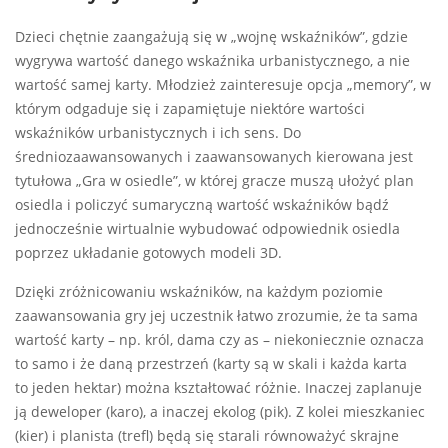
Dzieci chętnie zaangażują się w „wojnę wskaźników”, gdzie
wygrywa wartość danego wskaźnika urbanistycznego, a nie
wartość samej karty. Młodzież zainteresuje opcja „memory”, w
którym odgaduje się i zapamiętuje niektóre wartości
wskaźników urbanistycznych i ich sens. Do
średniozaawansowanych i zaawansowanych kierowana jest
tytułowa „Gra w osiedle”, w której gracze muszą ułożyć plan
osiedla i policzyć sumaryczną wartość wskaźników bądź
jednocześnie wirtualnie wybudować odpowiednik osiedla
poprzez układanie gotowych
modeli 3D.
Dzięki zróżnicowaniu wskaźników, na każdym poziomie
zaawansowania gry jej uczestnik łatwo zrozumie, że ta sama
wartość karty – np. król, dama czy as – niekoniecznie oznacza
to samo i że daną przestrzeń (karty są w skali i każda karta
to jeden hektar) można kształtować różnie. Inaczej zaplanuje
ją deweloper (karo), a inaczej ekolog (pik). Z kolei mieszkaniec
(kier) i planista (trefl) będą się starali równoważyć skrajne