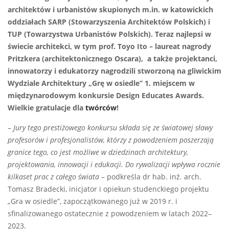
architektów i urbanistów skupionych m.in. w katowickich
oddziałach SARP (Stowarzyszenia Architektów Polskich) i
TUP (Towarzystwa Urbanistów Polskich). Teraz najlepsi w
świecie architekci, w tym prof. Toyo Ito – laureat nagrody
Pritzkera (architektonicznego Oscara), a także projektanci,
innowatorzy i edukatorzy nagrodzili stworzoną na gliwickim
Wydziale Architektury „Grę w osiedle” 1. miejscem w
międzynarodowym konkursie Design Educates Awards.
Wielkie gratulacje dla
twórców
!
–
Jury tego prestiżowego konkursu składa się ze światowej sławy
profesorów i profesjonalistów, którzy z powodzeniem poszerzają
granice tego, co jest możliwe w dziedzinach architektury,
projektowania, innowacji i edukacji. Do rywalizacji wpływa rocznie
kilkaset prac z całego świata
– podkreśla dr hab. inż. arch.
Tomasz Bradecki, inicjator i opiekun studenckiego projektu
„Gra w osiedle”, zapoczątkowanego już w 2019 r. i
sfinalizowanego ostatecznie z powodzeniem w latach 2022–
2023.