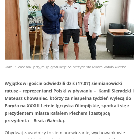
Kamil Sieradzaki przyjmuje gratulacje od prezydenta Miasta Rafała Piecha.
Wyjątkowi goście odwiedzili dziś (17.07) siemianowicki
ratusz – reprezentanci Polski w pływaniu – Kamil Sieradzki i
Mateusz Chowaniec, którzy za niespełna tydzień wylecą do
Paryża na XXXIII Letnie Igrzyska Olimpijskie, spotkali się z
prezydentem miasta Rafałem Piechem i zastępcą
prezydenta – Beatą Gałecką.
Obydwaj zawodnicy to siemianowiczanie, wychowankowie