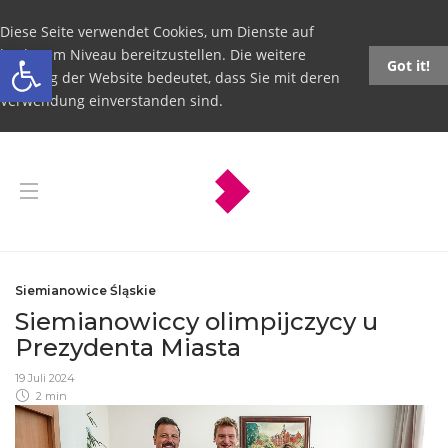
Diese Seite verwendet Cookies, um Dienste auf
Open toolbar
höchstem Niveau bereitzustellen. Die weitere
Got it!
Nutzung der Website bedeutet, dass Sie mit deren
Verwendung einverstanden sind.
Siemianowice Śląskie
Siemianowiccy olimpijczycy u
Prezydenta Miasta
19 Juli 2024
2 min