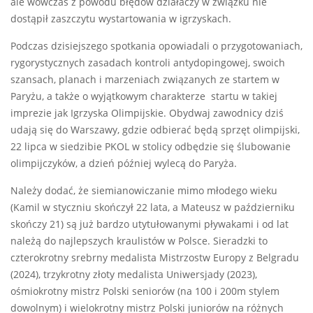
ale wówczas z powodu błędów działaczy w związku nie
dostąpił zaszczytu wystartowania w igrzyskach.
Podczas dzisiejszego spotkania opowiadali o przygotowaniach,
rygorystycznych zasadach kontroli antydopingowej, swoich
szansach, planach i marzeniach związanych ze startem w
Paryżu, a także o wyjątkowym charakterze startu w takiej
imprezie jak Igrzyska Olimpijskie. Obydwaj zawodnicy dziś
udają się do Warszawy, gdzie odbierać będą sprzęt olimpijski,
22 lipca w siedzibie PKOL w stolicy odbędzie się ślubowanie
olimpijczyków, a dzień później wylecą do Paryża.
Należy dodać, że siemianowiczanie mimo młodego wieku
(Kamil w styczniu skończył 22 lata, a Mateusz w październiku
skończy 21) są już bardzo utytułowanymi pływakami i od lat
należą do najlepszych kraulistów w Polsce. Sieradzki to
czterokrotny srebrny medalista Mistrzostw Europy z Belgradu
(2024), trzykrotny złoty medalista Uniwersjady (2023),
ośmiokrotny mistrz Polski seniorów (na 100 i 200m stylem
dowolnym) i wielokrotny mistrz Polski juniorów na różnych