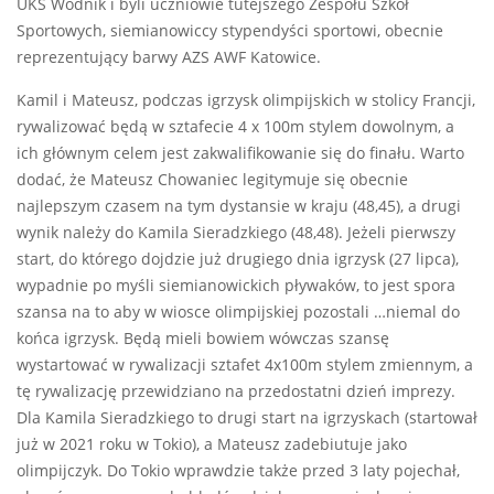
UKS Wodnik i byli uczniowie tutejszego Zespołu Szkół
Sportowych, siemianowiccy stypendyści sportowi, obecnie
reprezentujący barwy AZS AWF Katowice.
Kamil i Mateusz, podczas igrzysk olimpijskich w stolicy Francji,
rywalizować będą w sztafecie 4 x 100m stylem dowolnym, a
ich głównym celem jest zakwalifikowanie się do finału. Warto
dodać, że Mateusz Chowaniec legitymuje się obecnie
najlepszym czasem na tym dystansie w kraju (48,45), a drugi
wynik należy do Kamila Sieradzkiego (48,48). Jeżeli pierwszy
start, do którego dojdzie już drugiego dnia igrzysk (27 lipca),
wypadnie po myśli siemianowickich pływaków, to jest spora
szansa na to aby w wiosce olimpijskiej pozostali …niemal do
końca igrzysk. Będą mieli bowiem wówczas szansę
wystartować w rywalizacji sztafet 4x100m stylem zmiennym, a
tę rywalizację przewidziano na przedostatni dzień imprezy.
Dla Kamila Sieradzkiego to drugi start na igrzyskach (startował
już w 2021 roku w Tokio), a Mateusz zadebiutuje jako
olimpijczyk. Do Tokio wprawdzie także przed 3 laty pojechał,