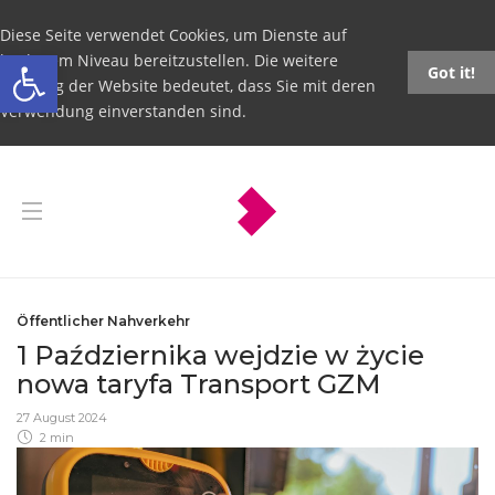
Diese Seite verwendet Cookies, um Dienste auf
Open toolbar
höchstem Niveau bereitzustellen. Die weitere
Got it!
Nutzung der Website bedeutet, dass Sie mit deren
Verwendung einverstanden sind.
Öffentlicher Nahverkehr
1 Października wejdzie w życie
nowa taryfa Transport GZM
27 August 2024
2 min