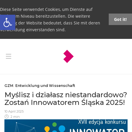
Diese Seite verwendet Cookies, um Dienste auf
Open toolbar
höchstem Niveau bereitzustellen. Die weitere
Got it!
Nutzung der Website bedeutet, dass Sie mit deren
Verwendung einverstanden sind.
GZM
,
Entwicklung und Wissenschaft
Myślisz i działasz niestandardowo?
Zostań Innowatorem Śląska 2025!
10 April 2025
2 min