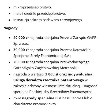
mikroprzedsiębiorstwo,
małe i średnie przedsiębiorstwo,
instytucja sektora badawczo-rozwojowego.
Nagrody:
40 000 zł
nagroda specjalna Prezesa Zarządu GAPR
Sp. z o.o.;
30 000 zł
nagroda specjalna Prezesa Katowickiej
Specjalnej Strefy Ekonomicznej S.A.;
20 000 zł
nagroda specjalna Przewodniczącego
Górnośląsko-Zagłębiowskiej Metropolii;
nagroda o wartości
3 000 zł oraz indywidualna
usługa doradcza rzecznika patentowego
w
zakresie ochrony własności intelektualnej – nagroda
specjalna Polskiej Izby Rzeczników Patentowych;
dwie
nagrody specjalne
Business Centre Club o
charakterze promocyjnym.