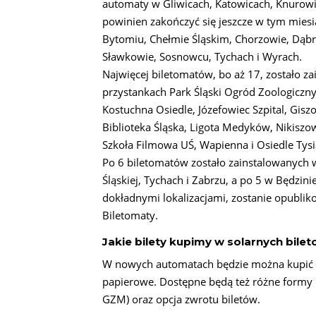
automaty w Gliwicach, Katowicach, Knurowi
powinien zakończyć się jeszcze w tym mies
Bytomiu, Chełmie Śląskim, Chorzowie, Dąbro
Sławkowie, Sosnowcu, Tychach i Wyrach.
Najwięcej biletomatów, bo aż 17, zostało z
przystankach Park Śląski Ogród Zoologiczny
Kostuchna Osiedle, Józefowiec Szpital, Gi
Biblioteka Śląska, Ligota Medyków, Nikiszo
Szkoła Filmowa UŚ, Wapienna i Osiedle Tysi
Po 6 biletomatów zostało zainstalowanych 
Śląskiej, Tychach i Zabrzu, a po 5 w Będzini
dokładnymi lokalizacjami, zostanie opublik
Biletomaty.
Jakie bilety kupimy w solarnych bile
W nowych automatach będzie można kupić ws
papierowe. Dostępne będą też różne formy p
GZM) oraz opcja zwrotu biletów.