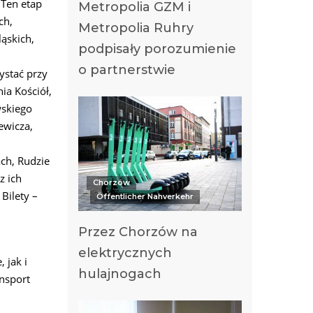
 Ten etap
Metropolia GZM i
ch,
Metropolia Ruhry
ąskich,
podpisały porozumienie
o partnerstwie
ystać przy
ia Kościół,
wskiego
ewicza,
ch, Rudzie
z ich
Chorzów
Bilety –
Öffentlicher Nahverkehr
Przez Chorzów na
elektrycznych
 jak i
hulajnogach
ansport