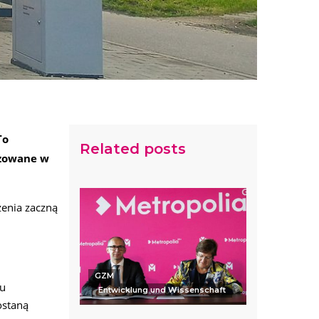
To
Related posts
izowane w
zenia zaczną
GZM
ku
Entwicklung und Wissenschaft
ostaną