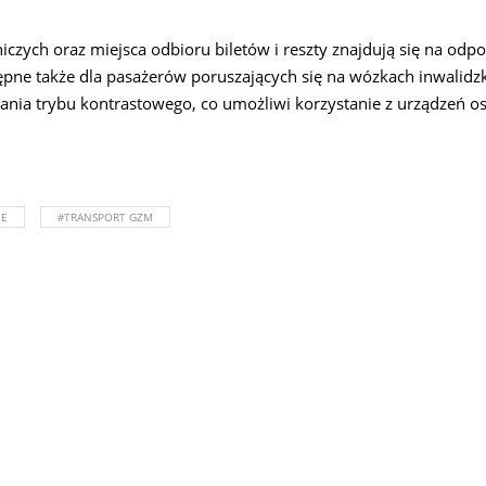
niczych oraz miejsca odbioru biletów i reszty znajdują się na odp
ępne także dla pasażerów poruszających się na wózkach inwalidzk
ania trybu kontrastowego, co umożliwi korzystanie z urządzeń 
NE
#TRANSPORT GZM