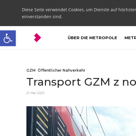
Diese Seite verwendet Cookies, um Dienste auf höchste
einverstanden sind.
Open toolbar
ÜBER DIE METROPOLE
METR
GZM
,
Öffentlicher Nahverkehr
Transport GZM z n
21 Mai 2025