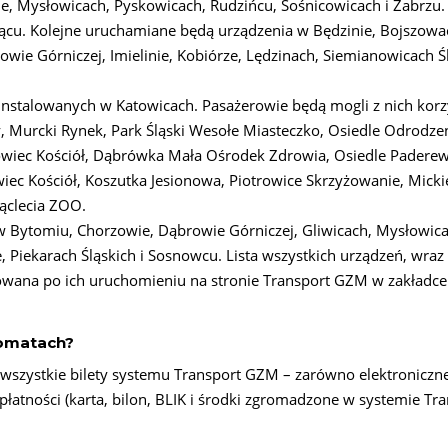
e, Mysłowicach, Pyskowicach, Rudzińcu, Sośnicowicach i Zabrzu.
iącu. Kolejne uruchamiane będą urządzenia w Będzinie, Bojszowa
wie Górniczej, Imielinie, Kobiórze, Lędzinach, Siemianowicach Śl
ainstalowanych w Katowicach. Pasażerowie będą mogli z nich korz
, Murcki Rynek, Park Śląski Wesołe Miasteczko, Osiedle Odrodzen
szowiec Kościół, Dąbrówka Mała Ośrodek Zdrowia, Osiedle Padere
wiec Kościół, Koszutka Jesionowa, Piotrowice Skrzyżowanie, Micki
ąclecia ZOO.
w Bytomiu, Chorzowie, Dąbrowie Górniczej, Gliwicach, Mysłowica
e, Piekarach Śląskich i Sosnowcu. Lista wszystkich urządzeń, wraz 
owana po ich uruchomieniu na stronie Transport GZM w zakładce 
tomatach?
zystkie bilety systemu Transport GZM – zarówno elektroniczne,
łatności (karta, bilon, BLIK i środki zgromadzone w systemie Tr