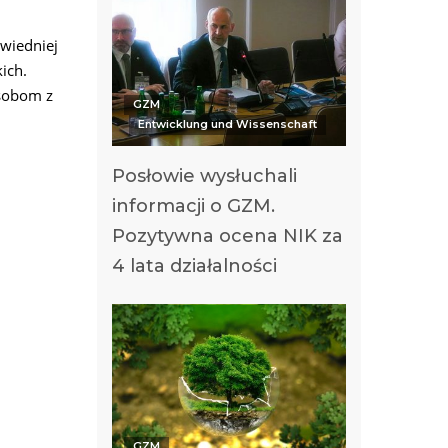
owiedniej
ich.
osobom z
GZM
Entwicklung und Wissenschaft
Posłowie wysłuchali
informacji o GZM.
Pozytywna ocena NIK za
4 lata działalności
GZM