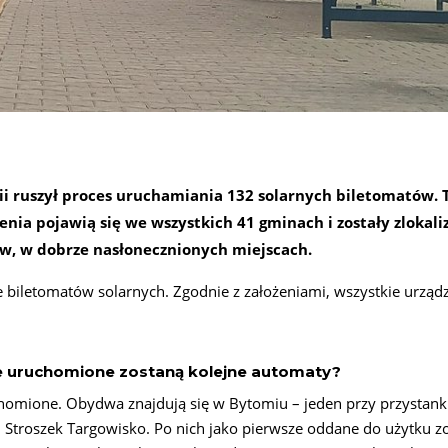
i ruszył proces uruchamiania 132 solarnych biletomatów. 
enia pojawią się we wszystkich 41 gminach i zostały zlokal
ów, w dobrze nasłonecznionych miejscach.
e biletomatów solarnych.
Zgodnie z założeniami, wszystkie urząd
e uruchomione zostaną kolejne automaty?
uchomione. Obydwa znajdują się w Bytomiu – jeden przy przystan
 Stroszek Targowisko. Po nich jako pierwsze oddane do użytku z