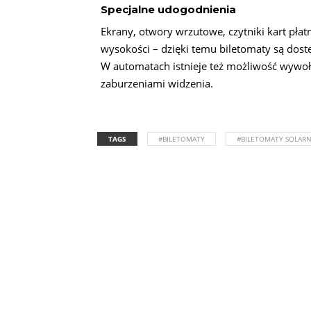
Specjalne udogodnienia
Ekrany, otwory wrzutowe, czytniki kart płat
wysokości – dzięki temu biletomaty są dost
W automatach istnieje też możliwość wywoł
zaburzeniami widzenia.
TAGS
#BILETOMATY
#BILETOMATY SOLAR