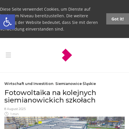
Diese Seite verwendet Cookies, um Dienste auf
Open toolbar
höchstem Niveau bereitzustellen. Die weitere
Got it!
Nutzung der Website bedeutet, dass Sie mit deren
Verwendung einverstanden sind.
Wirtschaft und Investition
,
Siemianowice Śląskie
Fotowoltaika na kolejnych
siemianowickich szkołach
8 August 2025
1 min