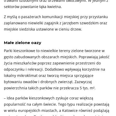
trawami ozdobnymi oraz drzewami owocowymi. W jednym z
sektorów powstanie łąka kwietna.
Z myślą o pasażerach komunikacji miejskiej przy przystanku
zaplanowano niewielki zagajnik z jarzębem szwedzkim oraz
miejskie siedziska ustawione w cieniu drzew.
Małe zielone oazy
Parki kieszonkowe to niewielkie tereny zielone tworzone w
gęsto zabudowanych obszarach miejskich. Poprawiają jakość
życia mieszkańców poprzez zapewnienie przestrzeni do
odpoczynku i rekreacji. Dodatkowo wpływają korzystnie na
lokalny mikroklimat oraz tworzą miejsca sprzyjające
bytowaniu owadów i drobnych zwierząt. Zazwyczaj
powierzchnia takich parków nie przekracza 5 tys. m².
–
Idea parków kieszonkowych zyskuje coraz większą
popularność na całym świecie. Tego typu realizacje powstają
w wielu europejskich miastach, a Katowice również podążają