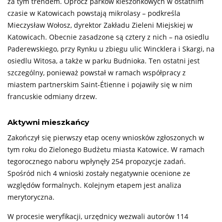
za tym trendem. Oprócz parków kieszonkowych w ostatnim
czasie w Katowicach powstają mikrolasy
– podkreśla
Mieczysław Wołosz, dyrektor Zakładu Zieleni Miejskiej w
Katowicach. Obecnie zasadzone są cztery z nich – na osiedlu
Paderewskiego, przy Rynku u zbiegu ulic Wincklera i Skargi, na
osiedlu Witosa, a także w parku Budnioka. Ten ostatni jest
szczególny, ponieważ powstał w ramach współpracy z
miastem partnerskim Saint-Étienne i pojawiły się w nim
francuskie odmiany drzew.
Aktywni mieszkańcy
Zakończył się pierwszy etap oceny wniosków zgłoszonych w
tym roku do Zielonego Budżetu miasta Katowice. W ramach
tegorocznego naboru wpłynęły 254 propozycje zadań.
Spośród nich 4 wnioski zostały negatywnie ocenione ze
względów formalnych. Kolejnym etapem jest analiza
merytoryczna.
W procesie weryfikacji, urzędnicy wezwali autorów 114