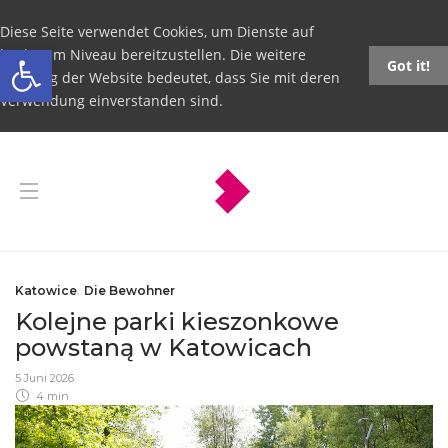
Diese Seite verwendet Cookies, um Dienste auf
Open toolbar
höchstem Niveau bereitzustellen. Die weitere
Got it!
Nutzung der Website bedeutet, dass Sie mit deren
Verwendung einverstanden sind.
Katowice
,
Die Bewohner
Kolejne parki kieszonkowe
powstaną w Katowicach
5 Juni 2026
4 min