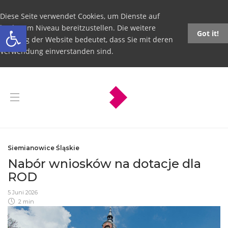
Diese Seite verwendet Cookies, um Dienste auf
Open toolbar
höchstem Niveau bereitzustellen. Die weitere
Got it!
Nutzung der Website bedeutet, dass Sie mit deren
Verwendung einverstanden sind.
Siemianowice Śląskie
Nabór wniosków na dotacje dla
ROD
5 Juni 2026
2 min