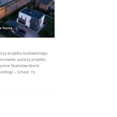
a Śląska
torzy projektu budowlanego,
erzewski, autorzy projektu
gronie finalistów World
ildings – School. To