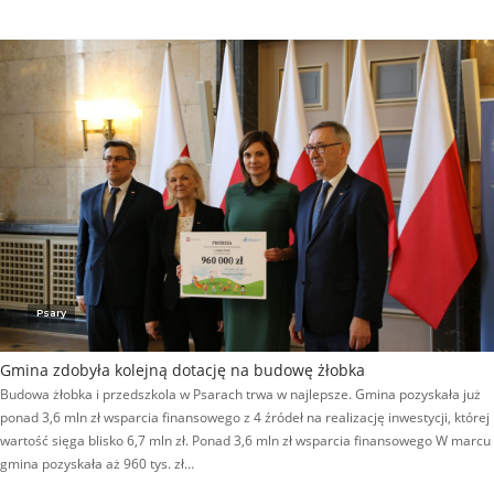
Psary
Gmina zdobyła kolejną dotację na budowę żłobka
Budowa żłobka i przedszkola w Psarach trwa w najlepsze. Gmina pozyskała już
ponad 3,6 mln zł wsparcia finansowego z 4 źródeł na realizację inwestycji, której
wartość sięga blisko 6,7 mln zł. Ponad 3,6 mln zł wsparcia finansowego W marcu
gmina pozyskała aż 960 tys. zł…