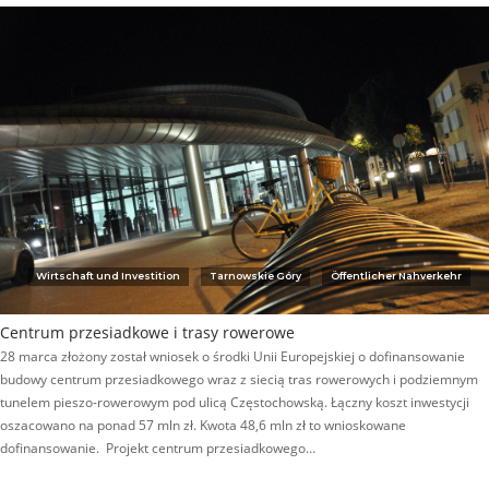
Wirtschaft und Investition
Tarnowskie Góry
Öffentlicher Nahverkehr
Centrum przesiadkowe i trasy rowerowe
28 marca złożony został wniosek o środki Unii Europejskiej o dofinansowanie
budowy centrum przesiadkowego wraz z siecią tras rowerowych i podziemnym
tunelem pieszo-rowerowym pod ulicą Częstochowską. Łączny koszt inwestycji
oszacowano na ponad 57 mln zł. Kwota 48,6 mln zł to wnioskowane
dofinansowanie. Projekt centrum przesiadkowego…