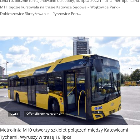
Linia rozpocznie funkcjonowanie od soboty, 30 lipca 2022 r. Linia metropolitalna
M11 będzie kursowała na trasie Katowice Sądowa – Wojkowice Park –
Dobieszowice Skrzyżowanie – Pyrzowice Port…
GZM
Öffentlicher Nahverkehr
Metrolinia M10 utworzy szkielet połączeń między Katowicami i
Tychami. Wyruszy w trasę 16 lipca