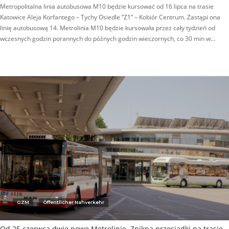
Metropolitalna linia autobusowa M10 będzie kursować od 16 lipca na trasie
Katowice Aleja Korfantego – Tychy Osiedle ‘’Z1” – Kobiór Centrum. Zastąpi ona
linię autobusową 14. Metrolinia M10 będzie kursowała przez cały tydzień od
wczesnych godzin porannych do późnych godzin wieczornych, co 30 min w…
GZM
Öffentlicher Nahverkehr
Od 25 czerwca dwie nowe Metrolinie. Znikną przesiadki na trasie