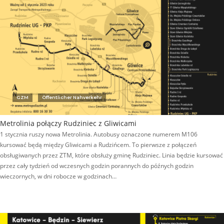
GZM
Öffentlicher Nahverkehr
Metrolinia połączy Rudziniec z Gliwicami
1 stycznia ruszy nowa Metrolinia. Autobusy oznaczone numerem M106
kursować będą między Gliwicami a Rudzińcem. To pierwsze z połączeń
obsługiwanych przez ZTM, które obsłuży gminę Rudziniec. Linia będzie kursować
przez cały tydzień od wczesnych godzin porannych do późnych godzin
wieczornych, w dni robocze w godzinach…