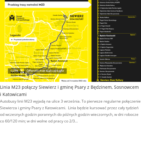
GZM
Öffentlicher Nahverkehr
Linia M23 połączy Siewierz i gminę Psary z Będzinem, Sosnowcem
i Katowicami
Autobusy linii M23 wyjadą na ulice 3 września. To pierwsze regularne połączenie
Siewierza i gminy Psary z Katowicami. Linia będzie kursować przez cały tydzień
od wczesnych godzin porannych do późnych godzin wieczornych, w dni robocze
co 60/120 min; w dni wolne od pracy co 2/3…