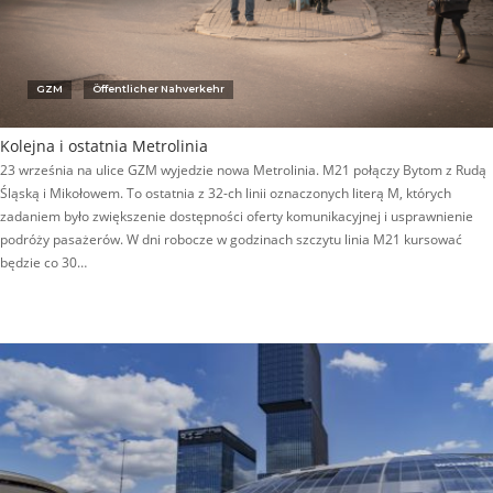
GZM
Öffentlicher Nahverkehr
Kolejna i ostatnia Metrolinia
23 września na ulice GZM wyjedzie nowa Metrolinia. M21 połączy Bytom z Rudą
Śląską i Mikołowem. To ostatnia z 32-ch linii oznaczonych literą M, których
zadaniem było zwiększenie dostępności oferty komunikacyjnej i usprawnienie
podróży pasażerów. W dni robocze w godzinach szczytu linia M21 kursować
będzie co 30…