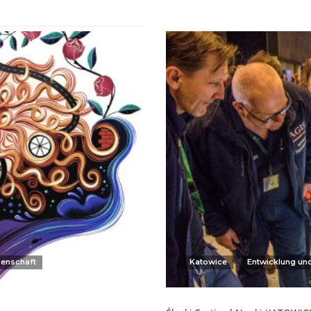
senschaft
Katowice
Entwicklung un