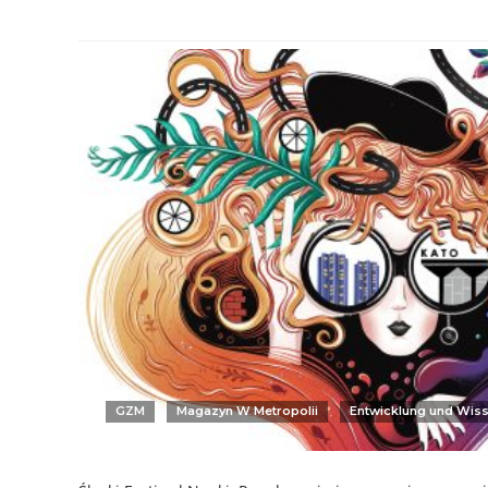
GZM
Magazyn W Metropolii
Entwicklung und Wis