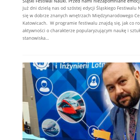
Śląski Festiwal Nauki. Przed nami niezapomniane emocj
Już dni dzielą nas od szóstej edycji Śląskiego Festiwalu
się w dobrze znanych wnętrzach Międzynarodowego C
Katowicach. W programie festiwalu znajdą się, jak co ro
aktywności o charakterze popularyzującym naukę i sztuk
stanowiska…