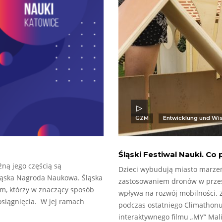
GZM
Entwicklung und Wi
Śląski Festiwal Nauki. C
żną jego częścią są
Dzieci wybudują miasto marzeń
Śląska Nagroda Naukowa. Śląska
zastosowaniem dronów w przestr
, którzy w znaczący sposób
wpływa na rozwój mobilności. Z
osiągnięcia. W jej ramach
podczas ostatniego Climathonu
interaktywnego filmu „MY” Mal