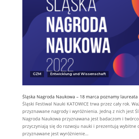
GZM
Entwicklung und Wissenschaft
Śląska Nagroda Naukowa – 18 marca poznamy laureata
Śląski Festiwal Nauki KATOWICE trwa przez cały rok. Wa
przyznawane nagrody i wyróżnienia. Jedną z nich jest 
Nagroda Naukowa przyznawana jest badaczom i twórcom
przyczyniają się do rozwoju nauki i prezentują wybitne 
przyznawane jest wyróżnienie…