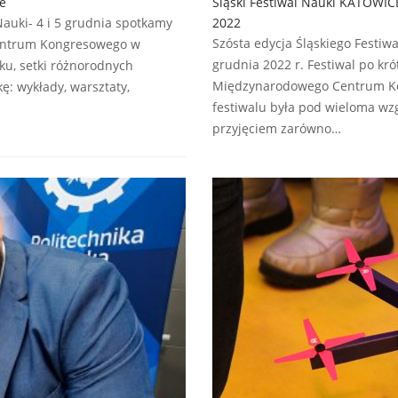
e
Śląski Festiwal Nauki KATOWICE
 Nauki- 4 i 5 grudnia spotkamy
2022
Szósta edycja Śląskiego Festi
entrum Kongresowego w
grudnia 2022 r. Festiwal po kr
ku, setki różnorodnych
Międzynarodowego Centrum Kon
ę: wykłady, warsztaty,
festiwalu była pod wieloma wzg
przyjęciem zarówno…