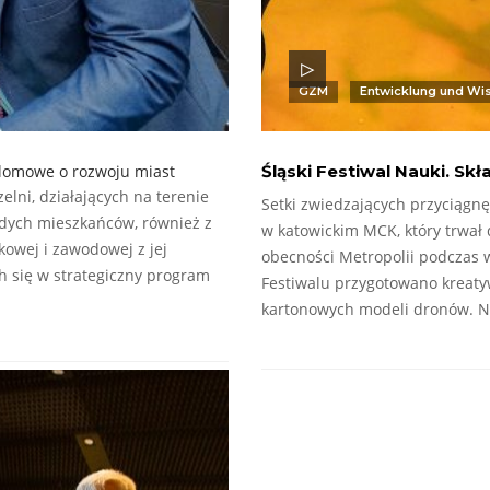
GZM
Entwicklung und Wi
plomowe o rozwoju miast
Śląski Festiwal Nauki. Sk
lni, działających na terenie
Setki zwiedzających przyciągnę
odych mieszkańców, również z
w katowickim MCK, który trwał
kowej i zawodowej z jej
obecności Metropolii podczas 
h się w strategiczny program
Festiwalu przygotowano kreaty
kartonowych modeli dronów. 