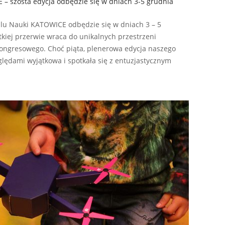
 – szósta edycja odbędzie się w dniach 3-5 grudnia
walu Nauki KATOWICE odbędzie się w dniach 3 – 5
ótkiej przerwie wraca do unikalnych przestrzeni
gresowego. Choć piąta, plenerowa edycja naszego
lędami wyjątkowa i spotkała się z entuzjastycznym