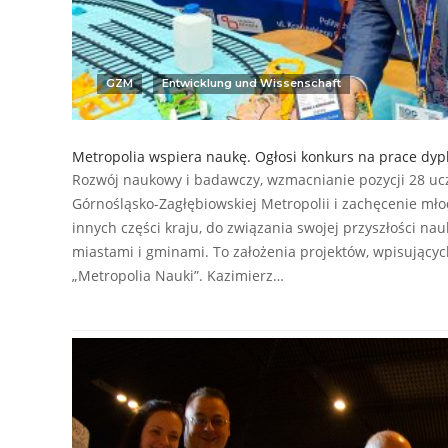
GZM
Entwicklung und Wissenschaft
Metropolia wspiera naukę. Ogłosi konkurs na prace dy
Rozwój naukowy i badawczy, wzmacnianie pozycji 28 ucze
Górnośląsko-Zagłębiowskiej Metropolii i zachęcenie mł
innych części kraju, do związania swojej przyszłości nau
miastami i gminami. To założenia projektów, wpisującyc
„Metropolia Nauki”. Kazimierz…