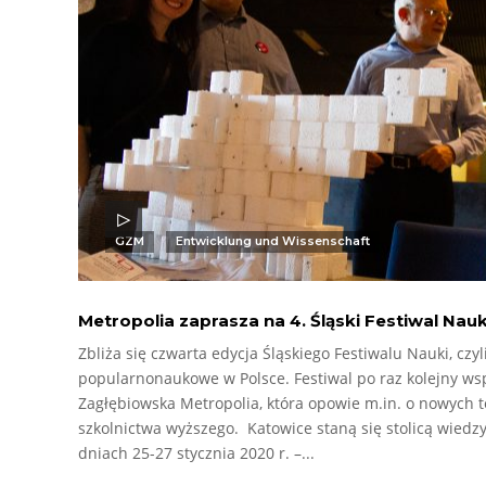
GZM
Entwicklung und Wissenschaft
Metropolia zaprasza na 4. Śląski Festiwal Nauk
Zbliża się czwarta edycja Śląskiego Festiwalu Nauki, czy
popularnonaukowe w Polsce. Festiwal po raz kolejny ws
Zagłębiowska Metropolia, która opowie m.in. o nowych t
szkolnictwa wyższego. Katowice staną się stolicą wiedzy,
dniach 25-27 stycznia 2020 r. –...