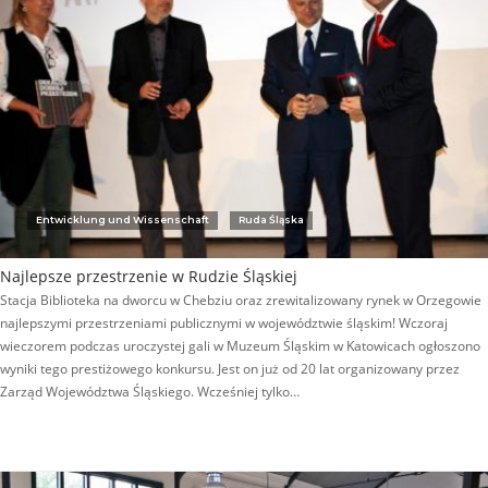
Entwicklung und Wissenschaft
Ruda Śląska
Najlepsze przestrzenie w Rudzie Śląskiej
Stacja Biblioteka na dworcu w Chebziu oraz zrewitalizowany rynek w Orzegowie
najlepszymi przestrzeniami publicznymi w województwie śląskim! Wczoraj
wieczorem podczas uroczystej gali w Muzeum Śląskim w Katowicach ogłoszono
wyniki tego prestiżowego konkursu. Jest on już od 20 lat organizowany przez
Zarząd Województwa Śląskiego. Wcześniej tylko…