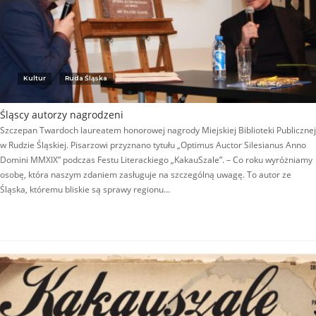
Kultur
Ruda Śląska
Śląscy autorzy nagrodzeni
Szczepan Twardoch laureatem honorowej nagrody Miejskiej Biblioteki Publicznej
w Rudzie Śląskiej. Pisarzowi przyznano tytułu „Optimus Auctor Silesianus Anno
Domini MMXIX” podczas Festu Literackiego „KakauSzale”. – Co roku wyróżniamy
osobę, która naszym zdaniem zasługuje na szczególną uwagę. To autor ze
Śląska, któremu bliskie są sprawy regionu…