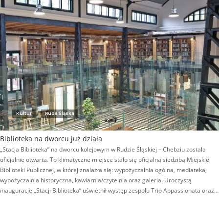
Kultur
Ruda Śląska
Biblioteka na dworcu już działa
„Stacja Biblioteka” na dworcu kolejowym w Rudzie Śląskiej – Chebziu została
oficjalnie otwarta. To klimatyczne miejsce stało się oficjalną siedzibą Miejskiej
Biblioteki Publicznej, w której znalazła się: wypożyczalnia ogólna, mediateka,
wypożyczalnia historyczna, kawiarnia/czytelnia oraz galeria. Uroczystą
inaugurację „Stacji Biblioteka” uświetnił występ zespołu Trio Appassionata oraz…