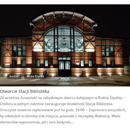
Kultur
Ruda Śląska
Otwarcie Stacji Biblioteka
26 września /czwartek/ na zabytkowym dworcu kolejowym w Rudzie Śląskiej –
Chebziu w pełnym zakresie zainauguruje działalność Stacja Biblioteka.
Uroczyste otwarcie zaplanowane jest na godz. 16:00. – Zapraszam wszystkich,
by odwiedzili to klimatyczne miejsce, powstałe z niezwykłą dbałością. Wiele
elementów wyposażenia, jak i sam budynek,…