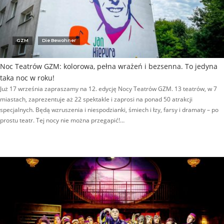
GZM
Die Bewohner
Noc Teatrów GZM: kolorowa, pełna wrażeń i bezsenna. To jedyna
taka noc w roku!
Już 17 września zapraszamy na 12. edycję Nocy Teatrów GZM. 13 teatrów, w 7
miastach, zaprezentuje aż 22 spektakle i zaprosi na ponad 50 atrakcji
specjalnych. Będą wzruszenia i niespodzianki, śmiech i łzy, farsy i dramaty – po
prostu teatr. Tej nocy nie można przegapić!…