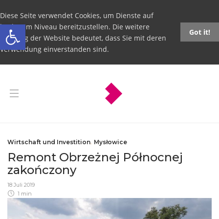
Diese Seite verwendet Cookies, um Dienste auf
Open toolbar
höchstem Niveau bereitzustellen. Die weitere
Got it!
Nutzung der Website bedeutet, dass Sie mit deren
Verwendung einverstanden sind.
Wirtschaft und Investition
,
Mysłowice
Remont Obrzeżnej Północnej
zakończony
18 Juli 2019
1 min