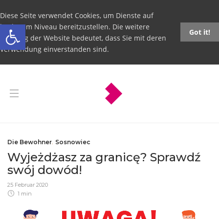
Diese Seite verwendet Cookies, um Dienste auf
Open toolbar
höchstem Niveau bereitzustellen. Die weitere
Got it!
Nutzung der Website bedeutet, dass Sie mit deren
Verwendung einverstanden sind.
Die Bewohner
,
Sosnowiec
Wyjeżdżasz za granicę? Sprawdź
swój dowód!
25 Februar 2020
1 min