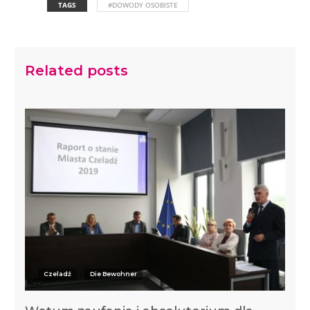
TAGS
#DOWODY OSOBISTE
Related posts
Czeladź
Die Bewohner