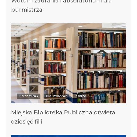
Wotum zaufania i absolutorium dla
burmistrza
Coronavirus
Die Bewohner
Zabrze
Miejska Biblioteka Publiczna otwiera
dziesięć filii