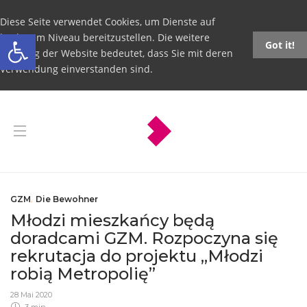
Diese Seite verwendet Cookies, um Dienste auf
Open toolbar
höchstem Niveau bereitzustellen. Die weitere
Got it!
Nutzung der Website bedeutet, dass Sie mit deren
Verwendung einverstanden sind.
GZM
,
Die Bewohner
Młodzi mieszkańcy będą
doradcami GZM. Rozpoczyna się
rekrutacja do projektu „Młodzi
robią Metropolię”
28 Mai 2020