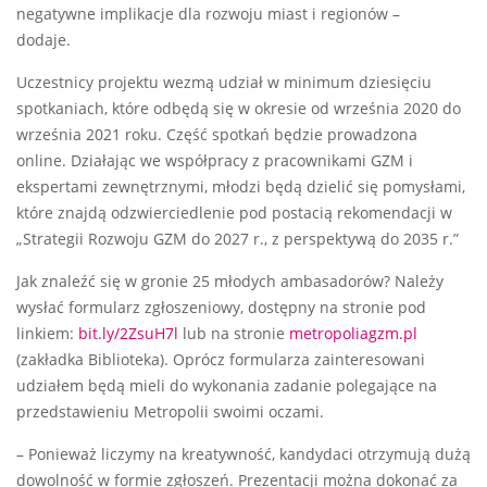
negatywne implikacje dla rozwoju miast i regionów –
dodaje.
Uczestnicy projektu wezmą udział w minimum dziesięciu
spotkaniach, które odbędą się w okresie od września 2020 do
września 2021 roku. Część spotkań będzie prowadzona
online. Działając we współpracy z pracownikami GZM i
ekspertami zewnętrznymi, młodzi będą dzielić się pomysłami,
które znajdą odzwierciedlenie pod postacią rekomendacji w
„Strategii Rozwoju GZM do 2027 r., z perspektywą do 2035 r.”
Jak znaleźć się w gronie 25 młodych ambasadorów? Należy
wysłać formularz zgłoszeniowy, dostępny na stronie pod
linkiem:
bit.ly/2ZsuH7l
lub na stronie
metropoliagzm.pl
(zakładka Biblioteka). Oprócz formularza zainteresowani
udziałem będą mieli do wykonania zadanie polegające na
przedstawieniu Metropolii swoimi oczami.
– Ponieważ liczymy na kreatywność, kandydaci otrzymują dużą
dowolność w formie zgłoszeń. Prezentacji można dokonać za