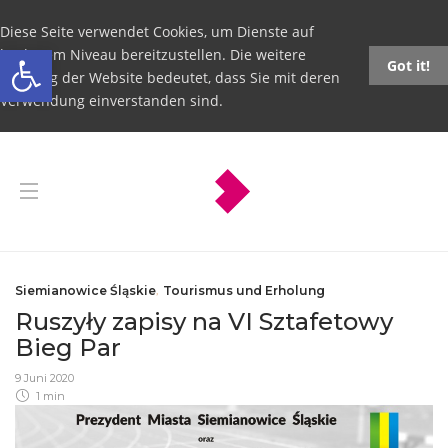
Diese Seite verwendet Cookies, um Dienste auf
Open toolbar
höchstem Niveau bereitzustellen. Die weitere
Got it!
Nutzung der Website bedeutet, dass Sie mit deren
Verwendung einverstanden sind.
Siemianowice Śląskie
,
Tourismus und Erholung
Ruszyły zapisy na VI Sztafetowy
Bieg Par
9 Juni 2020
1 min