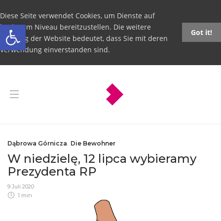
Diese Seite verwendet Cookies, um Dienste auf
Open toolbar
höchstem Niveau bereitzustellen. Die weitere
Got it!
Nutzung der Website bedeutet, dass Sie mit deren
Verwendung einverstanden sind.
Dąbrowa Górnicza
,
Die Bewohner
W niedzielę, 12 lipca wybieramy
Prezydenta RP
9 Juli 2020
1 min