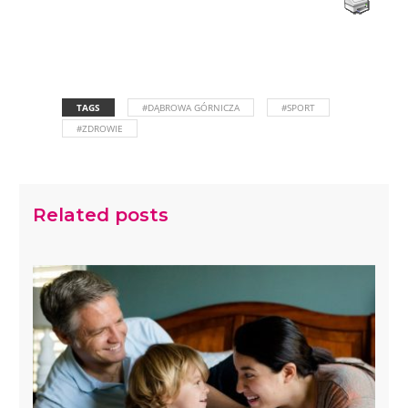
TAGS
#DĄBROWA GÓRNICZA
#SPORT
#ZDROWIE
Related posts