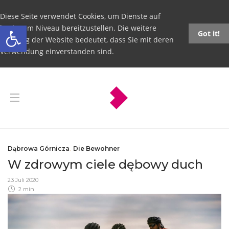
Diese Seite verwendet Cookies, um Dienste auf
Open toolbar
höchstem Niveau bereitzustellen. Die weitere
Got it!
Nutzung der Website bedeutet, dass Sie mit deren
Verwendung einverstanden sind.
Dąbrowa Górnicza
,
Die Bewohner
W zdrowym ciele dębowy duch
23 Juli 2020
2 min