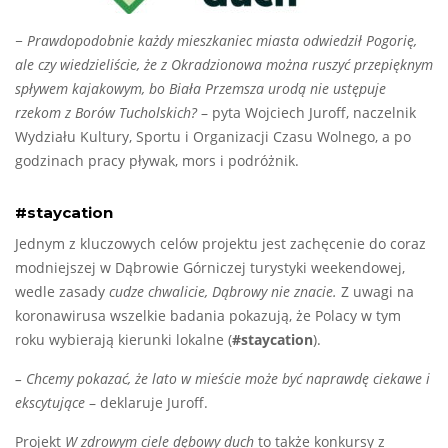
− Prawdopodobnie każdy mieszkaniec miasta odwiedził Pogorię,
ale czy wiedzieliście, że z Okradzionowa można ruszyć przepięknym
spływem kajakowym, bo Biała Przemsza urodą nie ustępuje
rzekom z Borów Tucholskich?
– pyta Wojciech Juroff, naczelnik
Wydziału Kultury, Sportu i Organizacji Czasu Wolnego, a po
godzinach pracy pływak, mors i podróżnik.
#staycation
Jednym z kluczowych celów projektu jest zachęcenie do coraz
modniejszej w Dąbrowie Górniczej turystyki weekendowej,
wedle zasady
cudze chwalicie, Dąbrowy nie znacie.
Z uwagi na
koronawirusa wszelkie badania pokazują, że Polacy w tym
roku wybierają kierunki lokalne (
#staycation
).
– Chcemy pokazać, że lato w mieście może być naprawdę ciekawe i
ekscytujące
– deklaruje Juroff.
Projekt
W zdrowym ciele dębowy duch
to także konkursy z