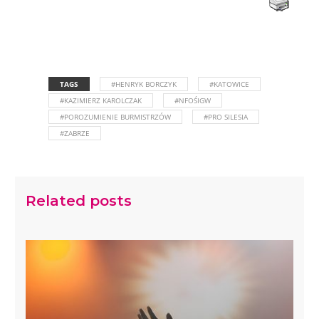
TAGS
#HENRYK BORCZYK
#KATOWICE
#KAZIMIERZ KAROLCZAK
#NFOŚIGW
#POROZUMIENIE BURMISTRZÓW
#PRO SILESIA
#ZABRZE
Related posts