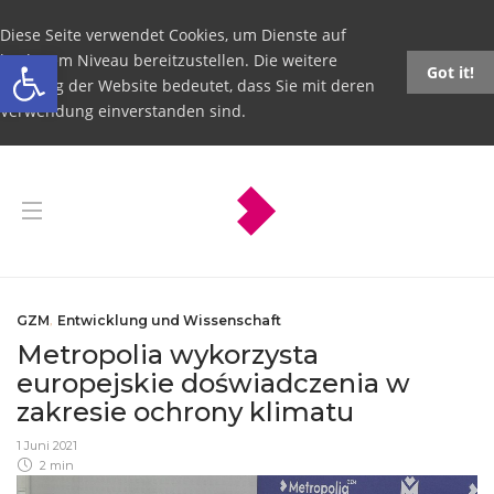
Diese Seite verwendet Cookies, um Dienste auf
Open toolbar
höchstem Niveau bereitzustellen. Die weitere
Got it!
Nutzung der Website bedeutet, dass Sie mit deren
Verwendung einverstanden sind.
GZM
,
Entwicklung und Wissenschaft
Metropolia wykorzysta
europejskie doświadczenia w
zakresie ochrony klimatu
1 Juni 2021
2 min