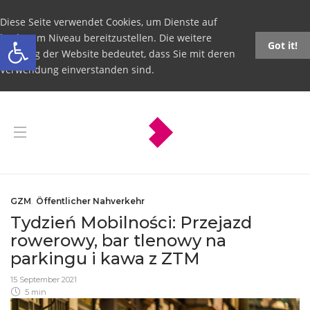
Diese Seite verwendet Cookies, um Dienste auf
Open toolbar
höchstem Niveau bereitzustellen. Die weitere
Got it!
Nutzung der Website bedeutet, dass Sie mit deren
Verwendung einverstanden sind.
GZM
,
Öffentlicher Nahverkehr
Tydzień Mobilności: Przejazd
rowerowy, bar tlenowy na
parkingu i kawa z ZTM
15 September 2021
5 min