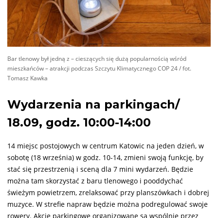
Bar tlenowy był jedną z – cieszących się dużą popularnością wśród
mieszkańców – atrakcji podczas Szczytu Klimatycznego COP 24 / fot.
Tomasz Kawka
Wydarzenia na parkingach/
18.09, godz. 10:00-14:00
14 miejsc postojowych w centrum Katowic na jeden dzień, w
sobotę (18 września) w godz. 10-14, zmieni swoją funkcję, by
stać się przestrzenią i sceną dla 7 mini wydarzeń. Będzie
można tam skorzystać z baru tlenowego i pooddychać
świeżym powietrzem, zrelaksować przy planszówkach i dobrej
muzyce. W strefie napraw będzie można podregulować swoje
rowery. Akcje parkingowe organizowane są wspólnie przez