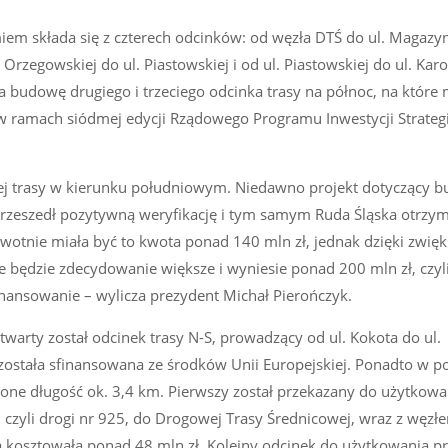
miem składa się z czterech odcinków: od węzła DTŚ do ul. Magazy
Orzegowskiej do ul. Piastowskiej i od ul. Piastowskiej do ul. Karo
a budowę drugiego i trzeciego odcinka trasy na północ, na które 
 w ramach siódmej edycji Rządowego Programu Inwestycji Strateg
ej trasy w kierunku południowym. Niedawno projekt dotyczący b
 przeszedł pozytywną weryfikację i tym samym Ruda Śląska otrzy
wotnie miała być to kwota ponad 140 mln zł, jednak dzięki zwięk
 będzie zdecydowanie większe i wyniesie ponad 200 mln zł, czyli t
ansowanie – wylicza prezydent Michał Pierończyk.
arty został odcinek trasy N-S, prowadzący od ul. Kokota do ul.
została sfinansowana ze środków Unii Europejskiej. Ponadto w p
ą one długość ok. 3,4 km. Pierwszy został przekazany do użytkowa
, czyli drogi nr 925, do Drogowej Trasy Średnicowej, wraz z węzł
kosztowała ponad 48 mln zł. Kolejny odcinek do użytkowania p