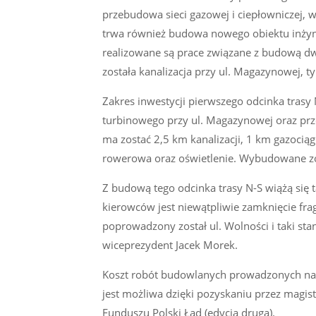
przebudowa sieci gazowej i ciepłowniczej,
trwa również budowa nowego obiektu inżynie
realizowane są prace związane z budową dw
została kanalizacja przy ul. Magazynowej,
Zakres inwestycji pierwszego odcinka tras
turbinowego przy ul. Magazynowej oraz pr
ma zostać 2,5 km kanalizacji, 1 km gazocią
rowerowa oraz oświetlenie. Wybudowane zos
Z budową tego odcinka trasy N-S wiążą się 
kierowców jest niewątpliwie zamknięcie fr
poprowadzony został ul. Wolności i taki sta
wiceprezydent Jacek Morek.
Koszt robót budowlanych prowadzonych na o
jest możliwa dzięki pozyskaniu przez magis
Funduszu Polski Ład (edycja druga).