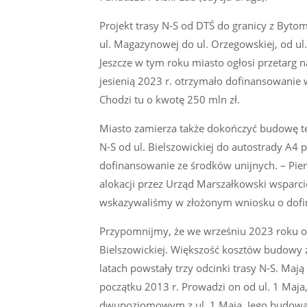
Projekt trasy N-S od DTŚ do granicy z Byto
ul. Magazynowej do ul. Orzegowskiej, od ul. 
Jeszcze w tym roku miasto ogłosi przetarg n
jesienią 2023 r. otrzymało dofinansowanie
Chodzi tu o kwotę 250 mln zł.
Miasto zamierza także dokończyć budowę t
N-S od ul. Bielszowickiej do autostrady A4
dofinansowanie ze środków unijnych. – Pier
alokacji przez Urząd Marszałkowski wsparcie
wskazywaliśmy w złożonym wniosku o dofin
Przypomnijmy, że we wrześniu 2023 roku otw
Bielszowickiej. Większość kosztów budowy 
latach powstały trzy odcinki trasy N-S. Maj
początku 2013 r. Prowadzi on od ul. 1 Maja
dwupoziomowym z ul. 1 Maja. Jego budowa 