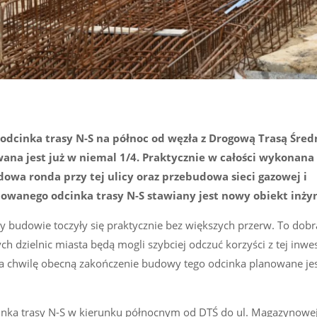
odcinka trasy N-S na północ od węzła z Drogową Trasą Śre
ana jest już w niemal 1/4. Praktycznie w całości wykonana 
owa ronda przy tej ulicy oraz przebudowa sieci gazowej i
owanego odcinka trasy N-S stawiany jest nowy obiekt inżyn
zy budowie toczyły się praktycznie bez większych przerw. To dobr
dzielnic miasta będą mogli szybciej odczuć korzyści z tej inwes
Na chwilę obecną zakończenie budowy tego odcinka planowane jes
ka trasy N-S w kierunku północnym od DTŚ do ul. Magazynowej