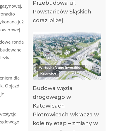
Przebudowa ul.
agazynowej,
Powstańców Śląskich
 Ponadto
coraz bliżej
wykonana już
rowerowej.
budowę ronda
wybudowane
cieżka
Wirtschaft und Investition
Katowice
ieniem dla
ek. Objazd
Budowa węzła
je
drogowego w
Katowicach
westycja
Piotrowicach wkracza w
 Rządowego
kolejny etap – zmiany w