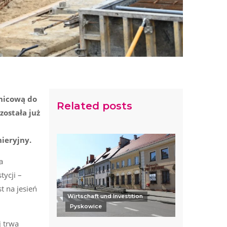
dnicową do
Related posts
została już
ieryjny.
a
tycji –
t na jesień
Wirtschaft und Investition
Pyskowice
 trwa