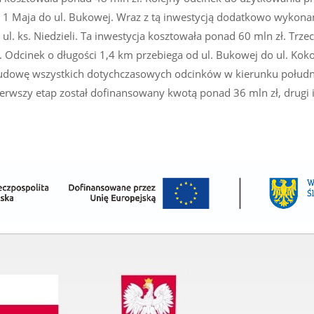
l. 1 Maja do ul. Bukowej. Wraz z tą inwestycją dodatkowo wykona
l. ks. Niedzieli. Ta inwestycja kosztowała ponad 60 mln zł. Trzeci
. Odcinek o długości 1,4 km przebiega od ul. Bukowej do ul. Koko
Na budowę wszystkich dotychczasowych odcinków w kierunku połu
erwszy etap został dofinansowany kwotą ponad 36 mln zł, drugi i 