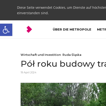
Diese Seite verwendet Cookies, um Dienste auf höchste
einverstanden sind.
Open toolbar
ÜBER DIE METROPOLE
METR
Wirtschaft und Investition
,
Ruda Śląska
Pół roku budowy tr
19 April 2024