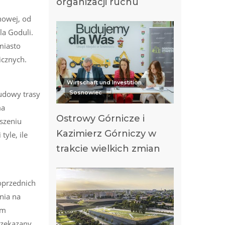
organizacji ruchu
nowej, od
la Goduli.
miasto
icznych.
Wirtschaft und Investition
udowy trasy
Sosnowiec
ma
Ostrowy Górnicze i
szeniu
Kazimierz Górniczy w
yle, ile
trakcie wielkich zmian
oprzednich
nia na
em
rzekazany