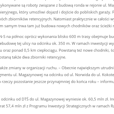
 wykonywane są roboty związane z budową ronda w rejonie ul. M
ryjnego, który umożliwi dojazd i dojście do pobliskich garaży.
óch zbiorników retencyjnych. Natomiast praktycznie w całości 
 tym samym trwa tam już budowa nowych chodników oraz ścieżki 
y N-S na północ oprócz wykonania blisko 600 m trasy obejmuje 
zebudowę tej ulicy na odcinku ok. 350 m. W ramach inwestycji 
gu oraz ponad 0,5 km ciepłociągu. Powstaną też nowe chodniki, ś
taną także dwa zbiorniki retencyjne.
także zmiany w organizacji ruchu. – Obecnie największym utrudn
agmentu ul. Magazynowej na odcinku od ul. Norwida do ul. Kokot
n rzeczy pozostanie jeszcze przynajmniej do końca roku – informu
dcinku od DTŚ do ul. Magazynowej wyniesie ok. 60,5 mln zł. In
trat 57,4 mln zł z Programu Inwestycji Strategicznych w ramach