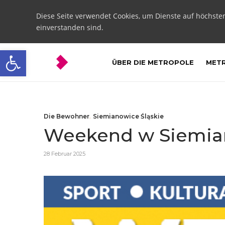
Diese Seite verwendet Cookies, um Dienste auf höchste
einverstanden sind.
Open toolbar
ÜBER DIE METROPOLE
METR
Die Bewohner
,
Siemianowice Śląskie
Weekend w Siemian
28 Februar 2025