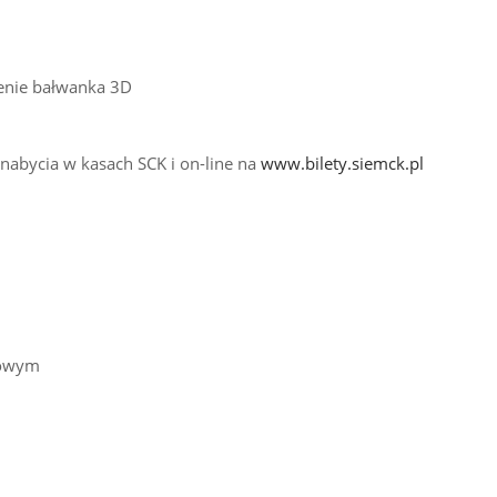
enie bałwanka 3D
do nabycia w kasach SCK i on-line na
www.bilety.siemck.pl
lowym