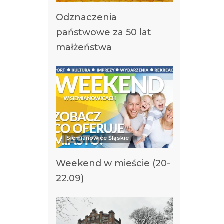
Odznaczenia
państwowe za 50 lat
małżeństwa
Siemianowice Śląskie
Weekend w mieście (20-
22.09)