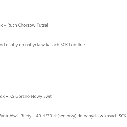
Box – Ruch Chorzów Futsal
ł od osoby do nabycia w kasach SCK i on-line
a Box – KS Górzno Nowy Świt
tułów”. Bilety – 40 zł/30 zł (seniorzy) do nabycia w kasach SCK 