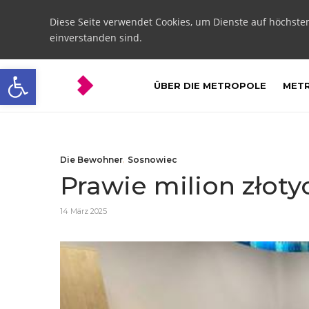
Diese Seite verwendet Cookies, um Dienste auf höchste
einverstanden sind.
Open toolbar
ÜBER DIE METROPOLE
METR
Die Bewohner
,
Sosnowiec
Prawie milion złot
14 März 2025