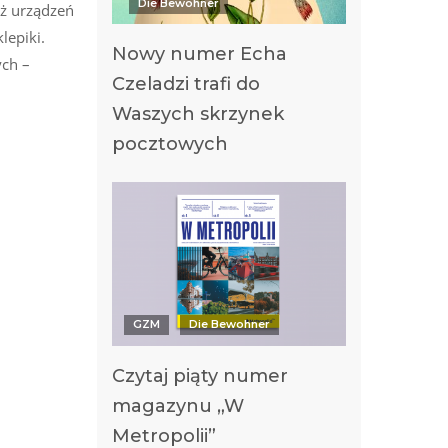
Die Bewohner
aż urządzeń
lepiki.
Nowy numer Echa
ych –
Czeladzi trafi do
Waszych skrzynek
pocztowych
GZM
Die Bewohner
Czytaj piąty numer
magazynu „W
Metropolii”