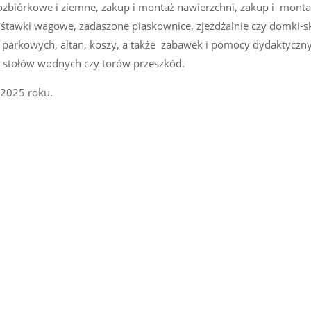
ozbiórkowe i ziemne, zakup i montaż nawierzchni, zakup i mont
śtawki wagowe, zadaszone piaskownice, zjeżdżalnie czy domki-sk
k parkowych, altan, koszy, a także zabawek i pomocy dydaktyczn
, stołów wodnych czy torów przeszkód.
 2025 roku.