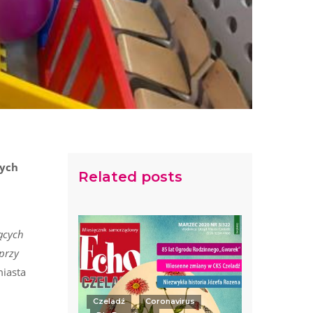
tych
Related posts
ących
 przy
iasta
Czeladź
Coronavirus