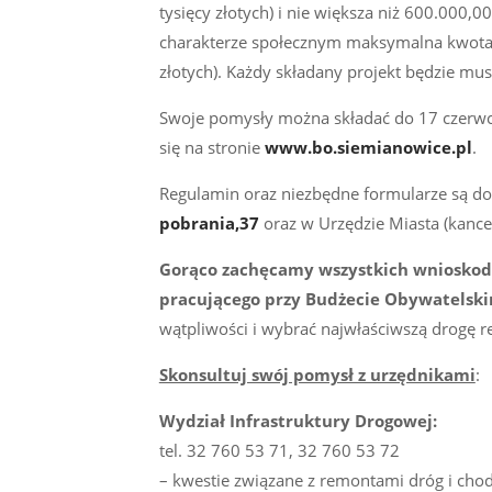
tysięcy złotych) i nie większa niż 600.000,00
charakterze społecznym maksymalna kwota na 
złotych). Każdy składany projekt będzie mu
Swoje pomysły można składać do 17 czerwc
się na stronie
www.bo.siemianowice.pl
.
Regulamin oraz niezbędne formularze są do
pobrania,37
oraz w Urzędzie Miasta (kancel
Gorąco zachęcamy wszystkich wniosko
pracującego przy Budżecie Obywatelski
wątpliwości i wybrać najwłaściwszą drogę rea
Skonsultuj swój pomysł z urzędnikami
:
Wydział Infrastruktury Drogowej:
tel. 32 760 53 71, 32 760 53 72
– kwestie związane z remontami dróg i cho