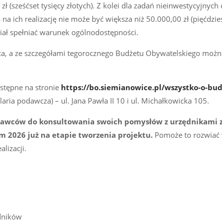
 zł (sześćset tysięcy złotych). Z kolei dla zadań nieinwestycyjnych 
ich realizację nie może być większa niż 50.000,00 zł (pięćdzies
siał spełniać warunek ogólnodostępności.
a, a ze szczegółami tegorocznego Budżetu Obywatelskiego możn
stępne na stronie
https://bo.siemianowice.pl/wszystko-o-bud
aria podawcza) – ul. Jana Pawła II 10 i ul. Michałkowicka 105.
dawców do konsultowania swoich pomysłów z urzędnikami
m 2026 już
na etapie tworzenia projektu.
Pomoże to rozwiać 
lizacji.
dników