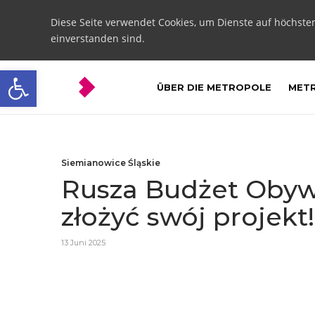
Diese Seite verwendet Cookies, um Dienste auf höchste
einverstanden sind.
Open toolbar
ÜBER DIE METROPOLE
METR
Siemianowice Śląskie
Rusza Budżet Obywat
złożyć swój projekt!
13 Juni 2025