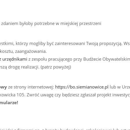
 zdaniem byłoby potrzebne w miejskiej przestrzeni
ystkimi, którzy mogliby być zainteresowani Twoją propozycją. Ws
 kosztu, zaangażowania.
z urzędnikami
z zespołu pracującego przy Budżecie Obywatelski
zą drogę realizacji. (patrz powyżej)
owy
ze strony internetowej:
https://bo.siemianowice.pl
lub w Urz
chałkowicka 105. Zwróć uwagę czy będziesz zgłaszał projekt inwestyc
rmularze!