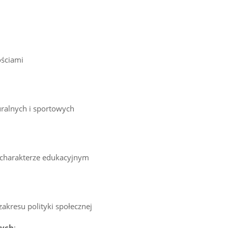
ościami
uralnych i sportowych
 charakterze edukacyjnym
akresu polityki społecznej
wych
: