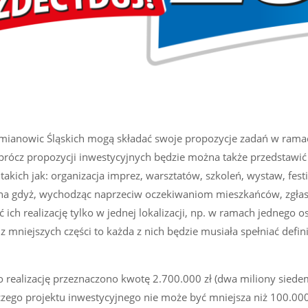
emianowic Śląskich mogą składać swoje propozycje zadań w ram
rócz propozycji inwestycyjnych będzie można także przedstawić 
akich jak: organizacja imprez, warsztatów, szkoleń, wystaw, festi
na gdyż, wychodząc naprzeciw oczekiwaniom mieszkańców, zgła
ich realizację tylko w jednej lokalizacji, np. w ramach jednego os
 z mniejszych części to każda z nich będzie musiała spełniać defin
o realizację przeznaczono kwotę 2.700.000 zł (dwa miliony siedem
czego projektu inwestycyjnego nie może być mniejsza niż 100.000,