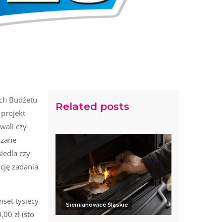
ach Budżetu
Related posts
projekt
wali czy
szane
iedla czy
icję zadania
set tysięcy
Siemianowice Śląskie
00 zł (sto