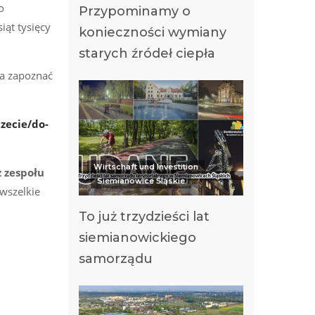
o
Przypominamy o
iąt tysięcy
konieczności wymiany
starych źródeł ciepła
a zapoznać
zecie/do-
Wirtschaft und Investition
z zespołu
Siemianowice Śląskie
wszelkie
To już trzydzieści lat
siemianowickiego
samorządu