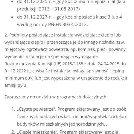
do 31.12.2025 r. – gdy kocioł ma mniej niż 5 lat (lata
produkcji: 2013 – 31.08.2017),
do 31.12.2027 r. – gdy kocioł posiada klasę 3 lub 4
według normy PN-EN 303-5:2012.
2. Podmioty posiadające instalacje wydzielające ciepło lub
wydzielające ciepło i przenoszące je do innego nośnika (tzw.
miejscowy ogrzewacz powietrza, np. kominek, piec), powinny
wymienić instalację na spełniającą wymagania
Rozporządzenia Komisji (UE) 2015/1185 z dnia 24.04.2015 do
31.12.2022 r., chyba że instalacja: osiąga sprawność cieplną
minimum 80% lub jest wyposażona w urządzenie do redukcji
emisji pyłu.
Zapraszamy do udziału w programach dotacyjnych:
„Czyste powietrze”. Program skierowany jest do osób
fizycznych będących właścicielami/współwłaścicielami
budynków mieszkalnych jednorodzinnych. ,
„Ciepłe mieszkanie”. Program skierowany jest dla