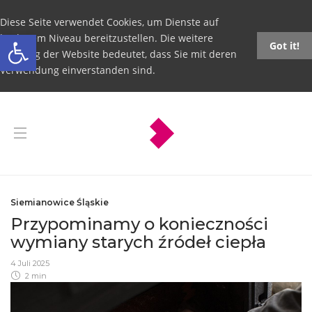
Diese Seite verwendet Cookies, um Dienste auf
Open toolbar
höchstem Niveau bereitzustellen. Die weitere
Got it!
Nutzung der Website bedeutet, dass Sie mit deren
Verwendung einverstanden sind.
Siemianowice Śląskie
Przypominamy o konieczności
wymiany starych źródeł ciepła
4 Juli 2025
2 min