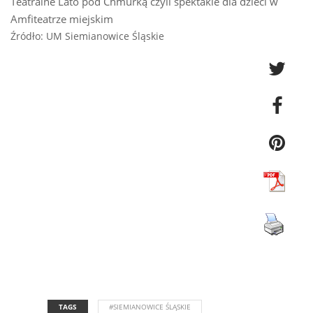
Teatralne Lato pod Chmurką czyli spektakle dla dzieci w
Amfiteatrze miejskim
Źródło: UM Siemianowice Śląskie
TAGS
#SIEMIANOWICE ŚLĄSKIE