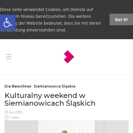
Diese Seite verwendet Cookies, um Dienste auf
Open toolbar
höchstem Niveau bereitzustellen. Die weitere
Got it!
Nutzung der Website bedeutet, dass Sie mit deren
Verwendung einverstanden sind.
Die Bewohner
,
Siemianowice Śląskie
Kulturalny weekend w
Siemianowicach Śląskich
25 Juli 2025
1 min