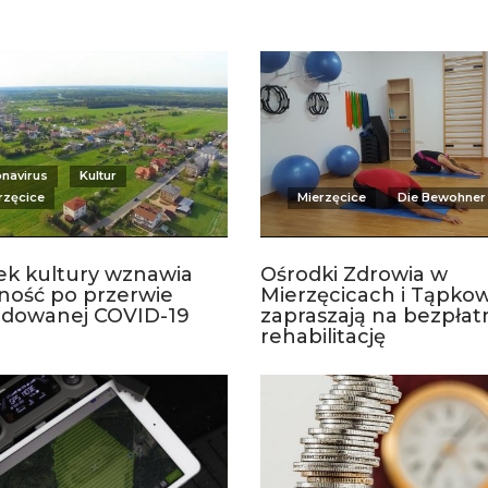
navirus
Kultur
rzęcice
Mierzęcice
Die Bewohner
ek kultury wznawia
Ośrodki Zdrowia w
lność po przerwie
Mierzęcicach i Tąpko
dowanej COVID-19
zapraszają na bezpłat
rehabilitację