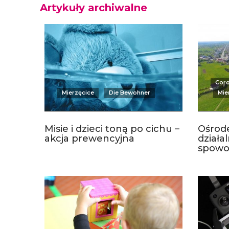
Artykuły archiwalne
Coro
Mierzęcice
Die Bewohner
Mie
Misie i dzieci toną po cichu –
Ośrod
akcja prewencyjna
działa
spowo