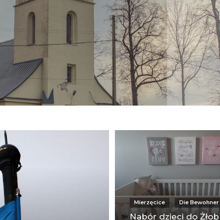
Mierzęcice
Die Bewohner
Nabór dzieci do Żło