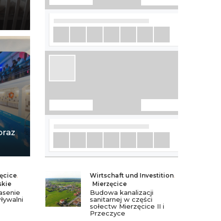
oraz
ęcice
,
Wirtschaft und Investition
,
skie
Mierzęcice
asenie
Budowa kanalizacji
ływalni
sanitarnej w części
sołectw Mierzęcice II i
Przeczyce