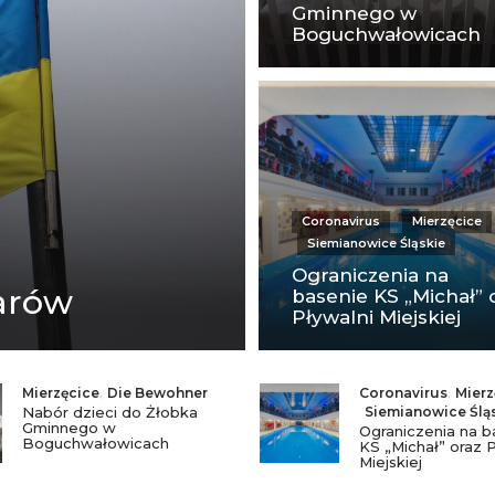
Gminnego w
Boguchwałowicach
Coronavirus
Mierzęcice
Siemianowice Śląskie
Ograniczenia na
darów
basenie KS „Michał” 
Pływalni Miejskiej
Mierzęcice
,
Die Bewohner
Coronavirus
,
Mierz
Nabór dzieci do Żłobka
Siemianowice Ślą
Gminnego w
Ograniczenia na b
Boguchwałowicach
KS „Michał” oraz P
Miejskiej