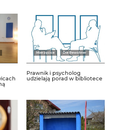
Mierzęcice
Die Bewohner
Prawnik i psycholog
wicach
udzielają porad w bibliotece
ną