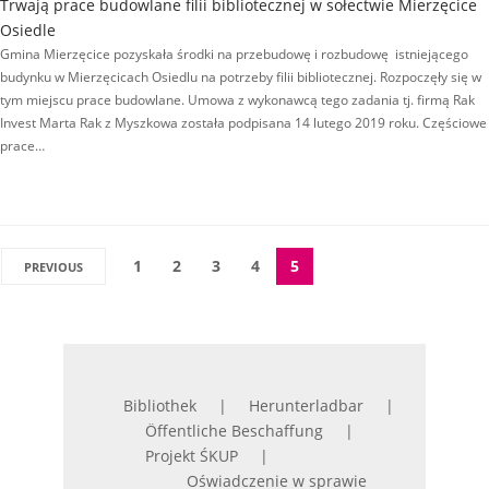
Trwają prace budowlane filii bibliotecznej w sołectwie Mierzęcice
Osiedle
Gmina Mierzęcice pozyskała środki na przebudowę i rozbudowę istniejącego
budynku w Mierzęcicach Osiedlu na potrzeby filii bibliotecznej. Rozpoczęły się w
tym miejscu prace budowlane. Umowa z wykonawcą tego zadania tj. firmą Rak
Invest Marta Rak z Myszkowa została podpisana 14 lutego 2019 roku. Częściowe
prace…
1
2
3
4
5
PREVIOUS
Bibliothek
Herunterladbar
Öffentliche Beschaffung
Projekt ŚKUP
Oświadczenie w sprawie