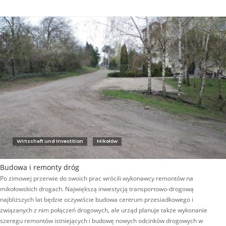
Wirtschaft und Investition
Mikołów
Budowa i remonty dróg
Po zimowej przerwie do swoich prac wrócili wykonawcy remontów na
mikołowskich drogach. Największą inwestycją transportowo-drogową
najbliższych lat będzie oczywiście budowa centrum przesiadkowego i
związanych z nim połączeń drogowych, ale urząd planuje także wykonanie
szeregu remontów istniejących i budowę nowych odcinków drogowych w