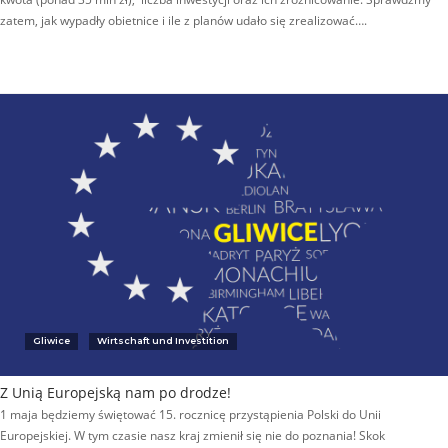
zatem, jak wypadły obietnice i ile z planów udało się zrealizować….
Gliwice
Wirtschaft und Investition
Z Unią Europejską nam po drodze!
1 maja będziemy świętować 15. rocznicę przystąpienia Polski do Unii
Europejskiej. W tym czasie nasz kraj zmienił się nie do poznania! Skok