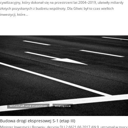
cywilizacyjny, który dokonał się na przestrzeni lat 2004–2019, ułatwiły miliardy
złotych pozyskanych z budżetu wspólnoty. Dla Gliwic był to czas wielkich
inwestycji, które…
Wirtschaft und Investition
Mierzęcice
Budowa drogi ekspresowej S-1 (etap III)
Minister Inwestycji i Rozwoju, decyzją DLI.2.6621.66.2017.AN.9, utrzymał w mocy