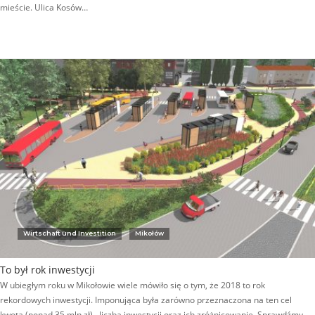
mieście. Ulica Kosów…
Wirtschaft und Investition
Mikołów
To był rok inwestycji
W ubiegłym roku w Mikołowie wiele mówiło się o tym, że 2018 to rok
rekordowych inwestycji. Imponująca była zarówno przeznaczona na ten cel
kwota (ponad 35 mln zł), liczba inwestycji oraz ich zróżnicowanie. Sprawdźmy