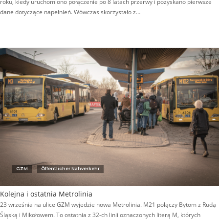
roku, kiedy uruchomiono połączenie po 8 latach przerwy i pozyskano pierwsze
dane dotyczące napełnień. Wówczas skorzystało z…
GZM
Öffentlicher Nahverkehr
Kolejna i ostatnia Metrolinia
23 września na ulice GZM wyjedzie nowa Metrolinia. M21 połączy Bytom z Rudą
Śląską i Mikołowem. To ostatnia z 32-ch linii oznaczonych literą M, których