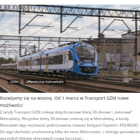
GZM
Öffentlicher Nahverkehr
Rozwijamy się na wiosnę. Od 1 marca w Transport GZM nowe
możliwości
Z taryfy Transport GZM znikają dotychczasowe bilety 30-dniowe i „kolorowe”
Metrobilety. Wszystkie bilety 30-dniowe zmienią się w Metrobilety, a każdy
Metrobilet daje możliwość podróżowania również Kolejami Śląskimi i POLREGIO.
Do tego dochodzi uruchomiony kilka dni temu Metrorower, z którego posiadacze
wszystkich biletów okresowych mogą korzystać…