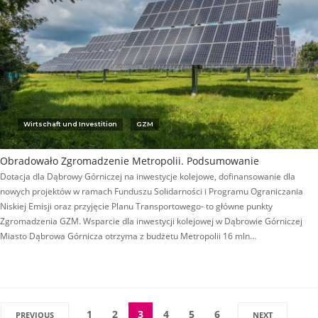
Wirtschaft und Investition
GZM
Obradowało Zgromadzenie Metropolii. Podsumowanie
Dotacja dla Dąbrowy Górniczej na inwestycje kolejowe, dofinansowanie dla
nowych projektów w ramach Funduszu Solidarności i Programu Ograniczania
Niskiej Emisji oraz przyjęcie Planu Transportowego- to główne punkty
Zgromadzenia GZM. Wsparcie dla inwestycji kolejowej w Dąbrowie Górniczej
Miasto Dąbrowa Górnicza otrzyma z budżetu Metropolii 16 mln…
1
2
3
4
5
6
PREVIOUS
NEXT