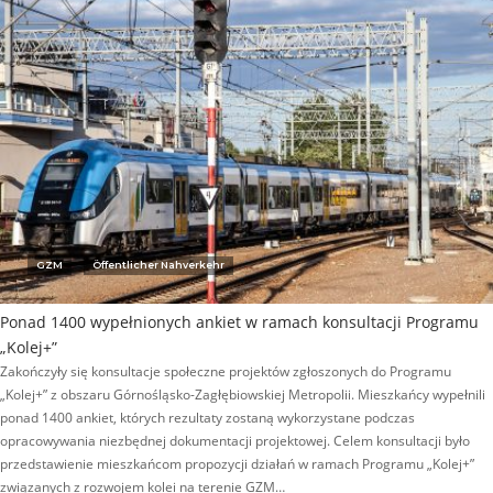
GZM
Öffentlicher Nahverkehr
Ponad 1400 wypełnionych ankiet w ramach konsultacji Programu
„Kolej+”
Zakończyły się konsultacje społeczne projektów zgłoszonych do Programu
„Kolej+” z obszaru Górnośląsko-Zagłębiowskiej Metropolii. Mieszkańcy wypełnili
ponad 1400 ankiet, których rezultaty zostaną wykorzystane podczas
opracowywania niezbędnej dokumentacji projektowej. Celem konsultacji było
przedstawienie mieszkańcom propozycji działań w ramach Programu „Kolej+”
związanych z rozwojem kolei na terenie GZM…