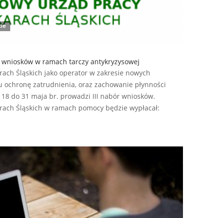
kie
ór wniosków w ramach tarczy antykryzysowej
rach Śląskich jako operator w zakresie nowych
 ochronę zatrudnienia, oraz zachowanie płynności
 18 do 31 maja br. prowadzi III nabór wniosków.
rach Śląskich w ramach pomocy będzie wypłacał: