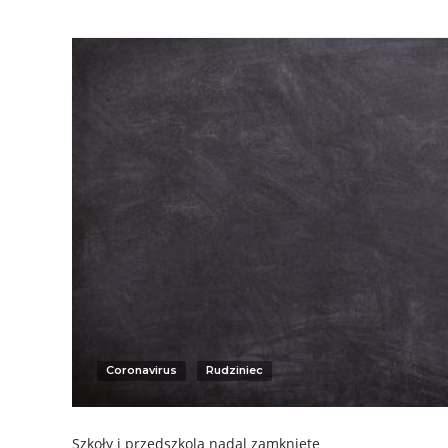
Coronavirus
Rudziniec
Szkoły i przedszkola nadal zamknięte