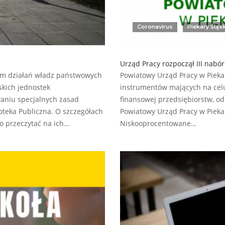
Coronavirus
Piekary Śląs
Urząd Pracy rozpoczął III nab
em działań władz państwowych
Powiatowy Urząd Pracy w Pieka
skich jednostek
instrumentów mających na celu
waniu specjalnych zasad
finansowej przedsiębiorstw, od
ioteka Publiczna. O szczegółach
Powiatowy Urząd Pracy w Pieka
o przeczytać na ich…
Niskooprocentowane…