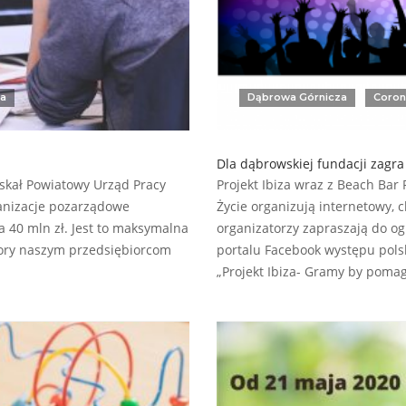
ka
Dąbrowa Górnicza
Coron
Dla dąbrowskiej fundacji zagra
yskał Powiatowy Urząd Pracy
Projekt Ibiza wraz z Beach Ba
ganizacje pozarządowe
Życie organizują internetowy, 
 40 mln zł. Jest to maksymalna
organizatorzy zapraszają do o
pory naszym przedsiębiorcom
portalu Facebook występu pols
„Projekt Ibiza- Gramy by pomag