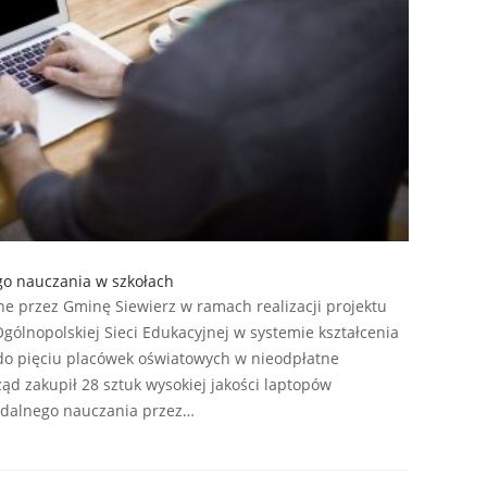
go nauczania w szkołach
e przez Gminę Siewierz w ramach realizacji projektu
Ogólnopolskiej Sieci Edukacyjnej w systemie kształcenia
 do pięciu placówek oświatowych w nieodpłatne
ąd zakupił 28 sztuk wysokiej jakości laptopów
dalnego nauczania przez…