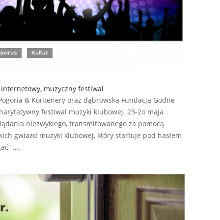
avirus
Kultur
 internetowy, muzyczny festiwal
r Pogoria & Kontenery oraz dąbrowską Fundacją Godne
charytatywny festiwal muzyki klubowej. 23-24 maja
glądania niezwykłego, transmitowanego za pomocą
kich gwiazd muzyki klubowej, który startuje pod hasłem
ać” ….