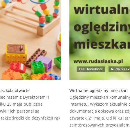
Die Bewohner
Ruda Śląsk
dszkola otwarte
Wirtualne oględziny mieszkań
ec razem z Dyrektorami i
Oględziny mieszkań komunalnyc
łku 25 maja publiczne
internetu. Wykazom aktualnie 
wki i ich personel są
dokumentacja opisowa oraz zdj
także środki do dezynfekcji rąk
czwartek, 21 maja. Od kilku la
zainteresowanych przydziałem,