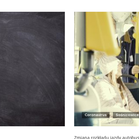
Coronavirus
Sośnicowice
Zmiana rozkładu jazdy autobu