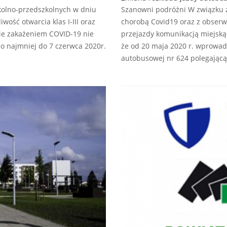
kolno-przedszkolnych w dniu
Szanowni podróżni W związku z
ość otwarcia klas I-III oraz
chorobą Covid19 oraz z obse
nie zakażeniem COVID-19 nie
przejazdy komunikacją miejsk
 co najmniej do 7 czerwca 2020r.
że od 20 maja 2020 r. wprowadz
autobusowej nr 624 polegając