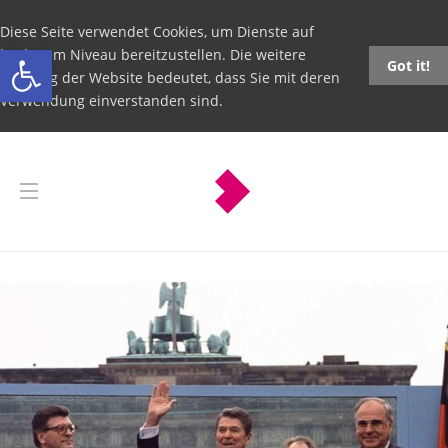
Diese Seite verwendet Cookies, um Dienste auf
Open toolbar
höchstem Niveau bereitzustellen. Die weitere
Got it!
Nutzung der Website bedeutet, dass Sie mit deren
Verwendung einverstanden sind.