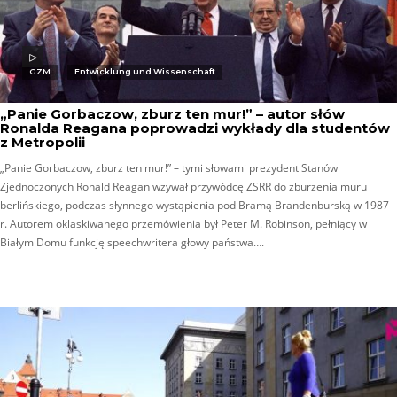
GZM
Entwicklung und Wissenschaft
„Panie Gorbaczow, zburz ten mur!” – autor słów
Ronalda Reagana poprowadzi wykłady dla studentów
z Metropolii
„Panie Gorbaczow, zburz ten mur!” – tymi słowami prezydent Stanów
Zjednoczonych Ronald Reagan wzywał przywódcę ZSRR do zburzenia muru
berlińskiego, podczas słynnego wystąpienia pod Bramą Brandenburską w 1987
r. Autorem oklaskiwanego przemówienia był Peter M. Robinson, pełniący w
Białym Domu funkcję speechwritera głowy państwa….