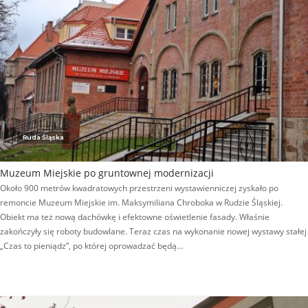
Ruda Śląska
Muzeum Miejskie po gruntownej modernizacji
Około 900 metrów kwadratowych przestrzeni wystawienniczej zyskało po
remoncie Muzeum Miejskie im. Maksymiliana Chroboka w Rudzie Śląskiej.
Obiekt ma też nową dachówkę i efektowne oświetlenie fasady. Właśnie
zakończyły się roboty budowlane. Teraz czas na wykonanie nowej wystawy stałej
„Czas to pieniądz”, po której oprowadzać będą…