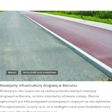
Bieruń
Wirtschaft und Investition
Rozwijamy infrastrukturę drogową w Bieruniu
W bieżącym roku rozpocznie się realizacja bardzo ważnych inwestycji
drogowych w Bieruniu, na które mieszkańcy od dawna czekają. Obecnie
ogłoszonych jest kilka postępowań przetargowych, mających na celu wyłonienie
firm-wykonawców. Liczymy na to, że w niedługim czasie prace budowlane ruszą
pełną parą. Miasto Bieruń przymierza się…