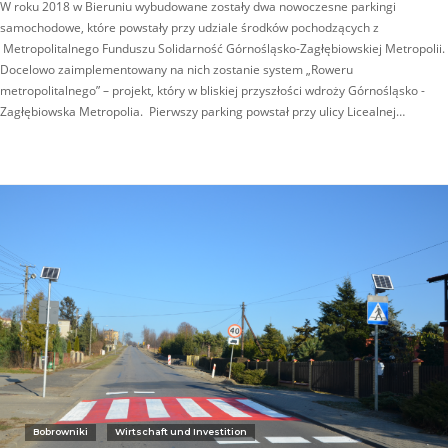
W roku 2018 w Bieruniu wybudowane zostały dwa nowoczesne parkingi
samochodowe, które powstały przy udziale środków pochodzących z
Metropolitalnego Funduszu Solidarność Górnośląsko-Zagłębiowskiej Metropolii.
Docelowo zaimplementowany na nich zostanie system „Roweru
metropolitalnego” – projekt, który w bliskiej przyszłości wdroży Górnośląsko -
Zagłębiowska Metropolia. Pierwszy parking powstał przy ulicy Licealnej…
Bobrowniki
Wirtschaft und Investition