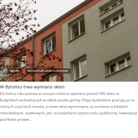
Bytom
Wirtschaft und Investition
W Bytomiu trwa wymiana okien
Do końca roku potrwa w naszym mieście wymiana ponad 500 okien w
budynkach wchodzących w skład zasobu gminy. Ekipy budowlane pracują już w
różnych częściach miasta, a nowe okna wymieniane są zarówno w lokalach
mieszkalnych, użytkowych, jak i w budynkach użyteczności publicznej. Inwestycja
pochłonie prawie…