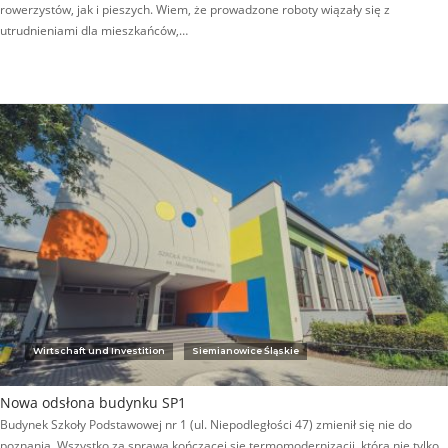
rowerzystów, jak i pieszych. Wiem, że prowadzone roboty wiązały się z
utrudnieniami dla mieszkańców,…
Wirtschaft und Investition
Siemianowice Śląskie
Nowa odsłona budynku SP1
Budynek Szkoły Podstawowej nr 1 (ul. Niepodległości 47) zmienił się nie do
poznania. Wszystko za sprawą kończącej się termomodernizacji, która nie tylko