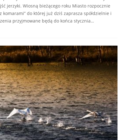
ść jerzyki. Wiosną bieżącego roku Miasto rozpocznie
z komarami” do której już dziś zaprasza spółdzielnie i
szenia przyjmowane będą do końca stycznia…