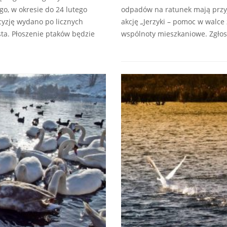
go, w okresie do 24 lutego
odpadów na ratunek mają przyj
cyzję wydano po licznych
akcję „Jerzyki – pomoc w walce 
sta. Płoszenie ptaków będzie
wspólnoty mieszkaniowe. Zgło