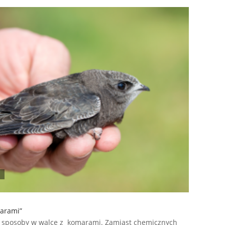
marami”
e sposoby w walce z komarami. Zamiast chemicznych