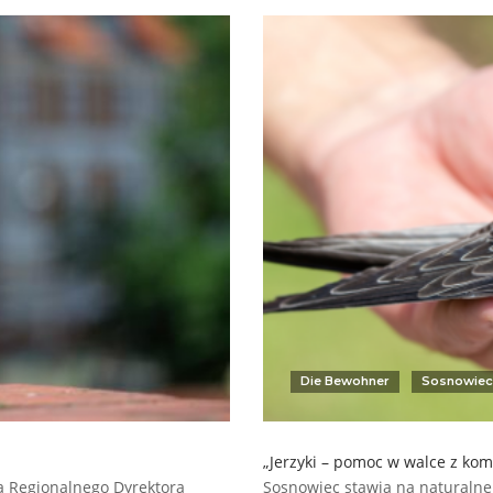
Die Bewohner
Sosnowiec
„Jerzyki – pomoc w walce z ko
ją Regionalnego Dyrektora
Sosnowiec stawia na naturaln