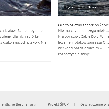
Bytom
Die Bewohner
Ornitologiczny spacer po Żabi
łych krajów. Same mogą nie
Nie ma chyba lepszego miejsca
zujemy dla nich zbiórkę
Krajobrazowy Żabie Doły. W nie
s dziko żyjących ptaków. Nie
liczeniem ptaków zaprasza Ogó
weekend października to w Euro
rozpoczynają swoje…
fentliche Beschaffung
Projekt ŚKUP
Oświadczenie w s