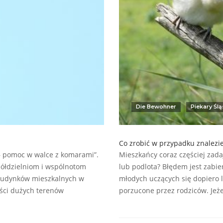
Die Bewohner
Piekary Ślą
Co zrobić w przypadku znalezie
 – pomoc w walce z komarami”.
Mieszkańcy coraz częściej zada
półdzielniom i wspólnotom
lub podlota? Błędem jest zabie
 budynków mieszkalnych w
młodych uczących się dopiero l
łości dużych terenów
porzucone przez rodziców. Jeż