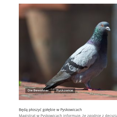
Die Bewohner
Pyskowice
Będą płoszyć gołębie w Pyskowicach
Magistrat w Pyskowicach informuje, że zgodnie z decyz