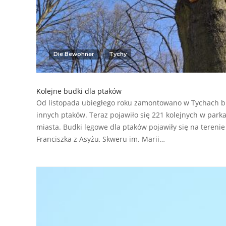
Die Bewohner
Tychy
Kolejne budki dla ptaków
Od listopada ubiegłego roku zamontowano w Tychach bli
innych ptaków. Teraz pojawiło się 221 kolejnych w park
miasta. Budki lęgowe dla ptaków pojawiły się na tereni
Franciszka z Asyżu, Skweru im. Marii…