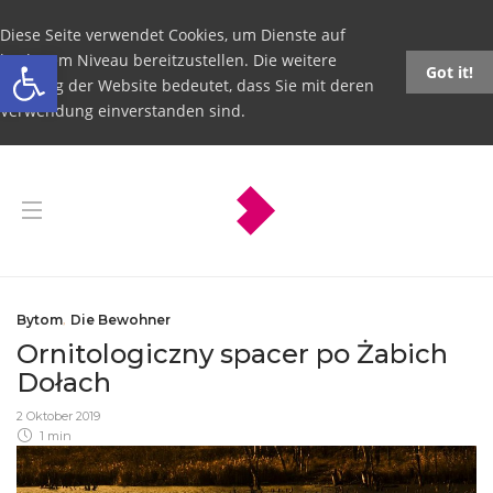
Diese Seite verwendet Cookies, um Dienste auf
Open toolbar
höchstem Niveau bereitzustellen. Die weitere
Got it!
Nutzung der Website bedeutet, dass Sie mit deren
Verwendung einverstanden sind.
Bytom
,
Die Bewohner
Ornitologiczny spacer po Żabich
Dołach
2 Oktober 2019
1 min