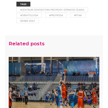
TAGS
#CENTRUM DZIEDZICTWA PRZYRODY GÓRNEGO ŚLĄSKA
#ORNITOLOGIA
#PRZYRODA
#PTAKI
#ŻABIE DOŁY
Related posts