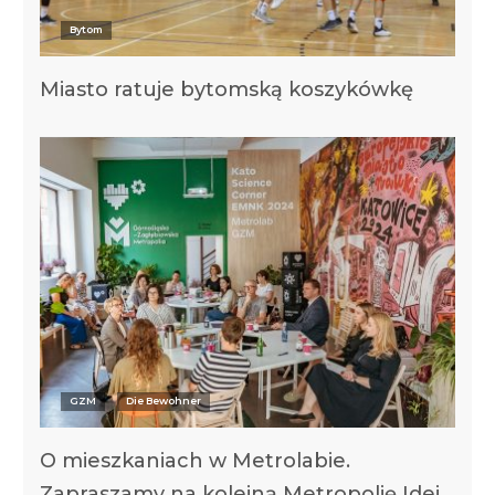
Bytom
Miasto ratuje bytomską koszykówkę
GZM
Die Bewohner
O mieszkaniach w Metrolabie.
Zapraszamy na kolejną Metropolię Idei