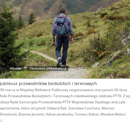
Mikołów
Tourismus und Erholung
Jubileusz przewodników beskidzkich i terenowych
30 marca w Miejskiej Bibliotece Publicznej zorganizowano uroczystość 60-lecia
Koła Przewodników Beskidzkich i Terenowych mikołowskiego oddziału PTTK. Z tej
okazji Rada Samorządu Przewodników PTTK Województwa Śląskiego wręczyła
wyróżnienia, które otrzymali: Edward Bąk, Stanisław Czechura, Mariusz
Dmetrecki, Bożena Jaromin, Adrian Jendrysko, Tomasz Kołtun, Wiesław Malarz
i…