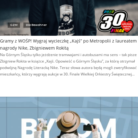
GZM
Die Bewohner
Gramy z WOŚP! Wygraj wycieczkę „Kajś” po Metropolii z laureatem
nagrody Nike, Zbigniewem Rokitą
Na Górnym Śląsku tylko jeżdżenie tramwajami i autobusami ma sens – tak pisze
Zbigniew Rokita w książce „Kajś. Opowieść o Górnym Śląsku”, za którą otrzymał
podwójną Nagrodę Literacką Nike. Teraz słowa autora będą mogli zweryfikować
mieszkańcy, którzy wygrają aukcje w 30. Finale Wielkiej Orkiestry Świątecznej…