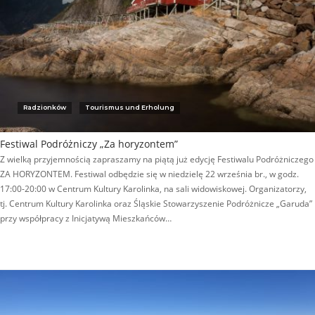
Radzionków
Tourismus und Erholung
Festiwal Podróżniczy „Za horyzontem”
Z wielką przyjemnością zapraszamy na piątą już edycję Festiwalu Podróżniczego
ZA HORYZONTEM. Festiwal odbędzie się w niedzielę 22 września br., w godz.
17:00-20:00 w Centrum Kultury Karolinka, na sali widowiskowej. Organizatorzy,
tj. Centrum Kultury Karolinka oraz Śląskie Stowarzyszenie Podróżnicze „Garuda”
przy współpracy z Inicjatywą Mieszkańców…