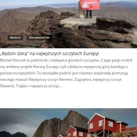
Bedzin
Die Bewohner
„Będzin Górą” na najwyższych szczytach Europy!
Michał Oleszak to podróżnik i zdobywca górskich szczytów. Z jego pasji zrodził
się ambitny projekt Korony Europy czyli zdobycia najwyższej góry każdego z
państw europejskich. Ta niezwykła podróż jest również wspaniałą promocją
naszego miasta! Najwyższy szczyt Niemiec, Zugspitze, najwyższy szczyt
Słowenii, Triglav i najwyższy szczyt…