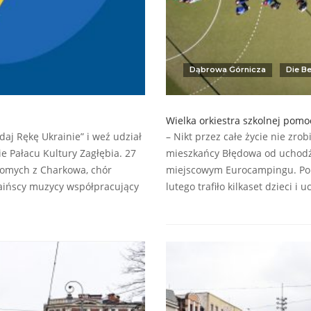
Dąbrowa Górnicza
Die B
Wielka orkiestra szkolnej pomo
aj Rękę Ukrainie” i weź udział
– Nikt przez całe życie nie zrobi
 Pałacu Kultury Zagłębia. 27
mieszkańcy Błędowa od uchodźc
domych z Charkowa, chór
miejscowym Eurocampingu. Po d
aińscy muzycy współpracujący
lutego trafiło kilkaset dzieci i