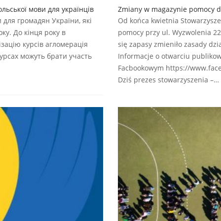
льської мови для українців
Zmiany w magazynie pomocy dl
 для громадян України, які
Od końca kwietnia Stowarzysze
ку. До кінця року в
pomocy przy ul. Wyzwolenia 22,
ізацію курсів агломерація
się zapasy zmieniło zasady dzi
 курсах можуть брати участь
Informacje o otwarciu publiko
Facbookowym https://www.face
Dziś prezes stowarzyszenia –…