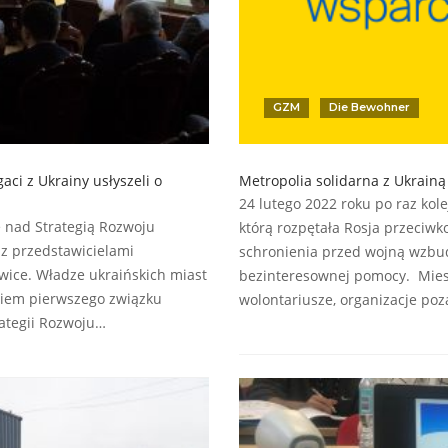
GZM
Die Bewohner
aci z Ukrainy usłyszeli o
Metropolia solidarna z Ukrainą
24 lutego 2022 roku po raz kol
 nad Strategią Rozwoju
którą rozpętała Rosja przeciwk
 z przedstawicielami
schronienia przed wojną wzbud
wice. Władze ukraińskich miast
bezinteresownej pomocy. Miesz
niem pierwszego związku
wolontariusze, organizacje poz
ategii Rozwoju…