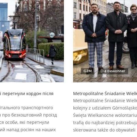
GZM
Die Bewohner
і перетнули кордон після
Metropolitalne Śniadanie Wie
Metropolitalne Śniadanie Wiel
літального транспортного
kolejny z udziałem Górnośląsko
я про безкоштовний проїзд
Święta Wielkanocne wolontariu
я особи, які перетнули
trafią do najbardziej potrzebu
кий напад росіян на наших
skierowana także do obywateli