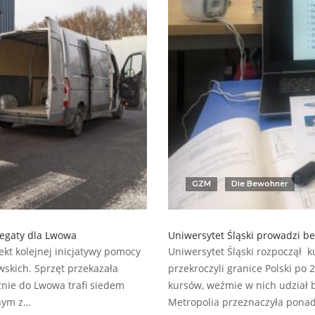
GZM
Die Bewohner
regaty dla Lwowa
Uniwersytet Śląski prowadzi be
kt kolejnej inicjatywy pomocy
Uniwersytet Śląski rozpoczął ku
owskich. Sprzęt przekazała
przekroczyli granice Polski po 
znie do Lwowa trafi siedem
kursów, weźmie w nich udział b
dnym z…
Metropolia przeznaczyła ponad 