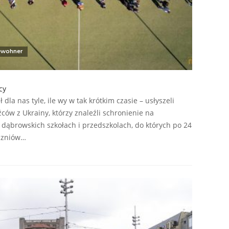
ewohner
cy
ł dla nas tyle, ile wy w tak krótkim czasie – usłyszeli
ów z Ukrainy, którzy znaleźli schronienie na
ąbrowskich szkołach i przedszkolach, do których po 24
 uczniów…