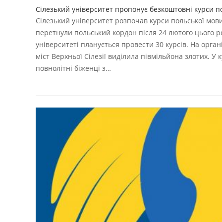
Сілезький університет пропонує безкоштовні курси по
Сілезький університет розпочав курси польської мови
перетнули польський кордон після 24 лютого цього ро
університеті планується провести 30 курсів. На орган
міст Верхньої Сілезії виділила півмільйона злотих. У
повнолітні біженці з…