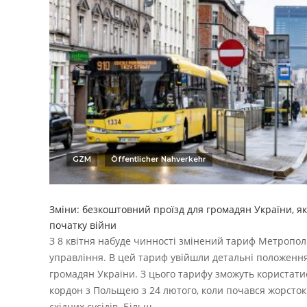
GZM
Öffentlicher Nahverkehr
Зміни: безкоштовний проїзд для громадян України, як
початку війни
З 8 квітня набуде чинності змінений тариф Метропо
управління. В цей тариф увійшли детальні положенн
громадян України. З цього тарифу зможуть користатис
кордон з Польщею з 24 лютого, коли почався жорсто
східних сусідів. Більш…