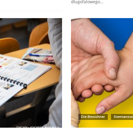
długofalowego…
Die Bewohner
Siemianowi