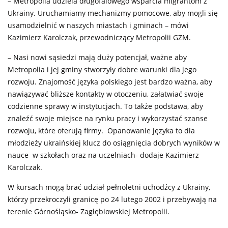
– Metropolia udziela długofalowego wsparcia migrantom z
Ukrainy. Uruchamiamy mechanizmy pomocowe, aby mogli się
usamodzielnić w naszych miastach i gminach – mówi
Kazimierz Karolczak, przewodniczący Metropolii GZM.
– Nasi nowi sąsiedzi mają duży potencjał, ważne aby
Metropolia i jej gminy stworzyły dobre warunki dla jego
rozwoju. Znajomość języka polskiego jest bardzo ważna, aby
nawiązywać bliższe kontakty w otoczeniu, załatwiać swoje
codzienne sprawy w instytucjach. To także podstawa, aby
znaleźć swoje miejsce na rynku pracy i wykorzystać szanse
rozwoju, które oferują firmy. Opanowanie języka to dla
młodzieży ukraińskiej klucz do osiągnięcia dobrych wyników w
nauce w szkołach oraz na uczelniach- dodaje Kazimierz
Karolczak.
W kursach mogą brać udział pełnoletni uchodźcy z Ukrainy,
którzy przekroczyli granicę po 24 lutego 2002 i przebywają na
terenie Górnośląsko- Zagłębiowskiej Metropolii.