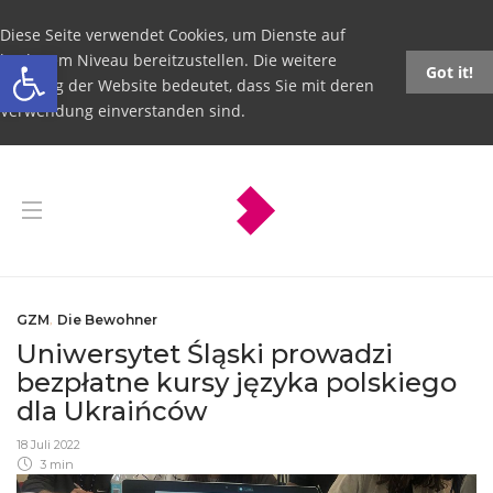
Diese Seite verwendet Cookies, um Dienste auf
Open toolbar
höchstem Niveau bereitzustellen. Die weitere
Got it!
Nutzung der Website bedeutet, dass Sie mit deren
Verwendung einverstanden sind.
GZM
,
Die Bewohner
Uniwersytet Śląski prowadzi
bezpłatne kursy języka polskiego
dla Ukraińców
18 Juli 2022
3 min