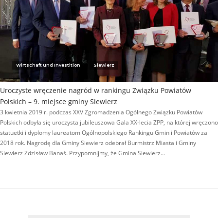
Wirtschaft und Investition
Siewierz
Uroczyste wręczenie nagród w rankingu Związku Powiatów
Polskich – 9. miejsce gminy Siewierz
3 kwietnia 2019 r. podczas XXV Zgromadzenia Ogólnego Związku Powiatów
Polskich odbyła się uroczysta jubileuszowa Gala XX-lecia ZPP, na której wręczono
statuetki i dyplomy laureatom Ogólnopolskiego Rankingu Gmin i Powiatów za
2018 rok. Nagrodę dla Gminy Siewierz odebrał Burmistrz Miasta i Gminy
Siewierz Zdzisław Banaś. Przypomnijmy, że Gmina Siewierz…