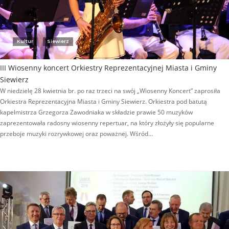
Kultur
Siewierz
III Wiosenny koncert Orkiestry Reprezentacyjnej Miasta i Gminy
Siewierz
W niedzielę 28 kwietnia br. po raz trzeci na swój „Wiosenny Koncert” zaprosiła
Orkiestra Reprezentacyjna Miasta i Gminy Siewierz. Orkiestra pod batutą
kapelmistrza Grzegorza Zawodniaka w składzie prawie 50 muzyków
zaprezentowała radosny wiosenny repertuar, na który złożyły się popularne
przeboje muzyki rozrywkowej oraz poważnej. Wśród…