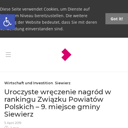
Diese Seite verwendet Cookies, um Dienste auf
Open toolbar
höchstem Niveau bereitzustellen. Die weitere
Got it!
Nutzung der Website bedeutet, dass Sie mit deren
Verwendung einverstanden sind.
Wirtschaft und Investition
,
Siewierz
Uroczyste wręczenie nagród w
rankingu Związku Powiatów
Polskich – 9. miejsce gminy
Siewierz
5 April 2019