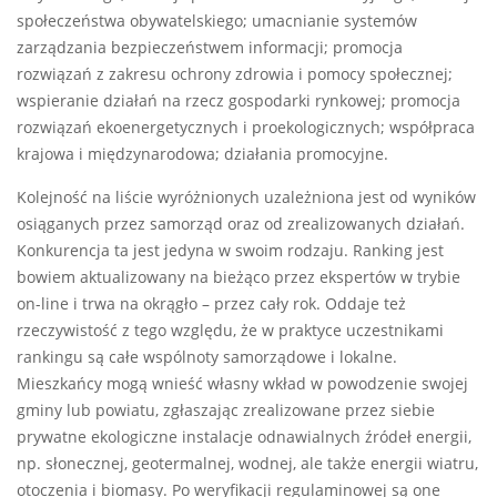
społeczeństwa obywatelskiego; umacnianie systemów
zarządzania bezpieczeństwem informacji; promocja
rozwiązań z zakresu ochrony zdrowia i pomocy społecznej;
wspieranie działań na rzecz gospodarki rynkowej; promocja
rozwiązań ekoenergetycznych i proekologicznych; współpraca
krajowa i międzynarodowa; działania promocyjne.
Kolejność na liście wyróżnionych uzależniona jest od wyników
osiąganych przez samorząd oraz od zrealizowanych działań.
Konkurencja ta jest jedyna w swoim rodzaju. Ranking jest
bowiem aktualizowany na bieżąco przez ekspertów w trybie
on-line i trwa na okrągło – przez cały rok. Oddaje też
rzeczywistość z tego względu, że w praktyce uczestnikami
rankingu są całe wspólnoty samorządowe i lokalne.
Mieszkańcy mogą wnieść własny wkład w powodzenie swojej
gminy lub powiatu, zgłaszając zrealizowane przez siebie
prywatne ekologiczne instalacje odnawialnych źródeł energii,
np. słonecznej, geotermalnej, wodnej, ale także energii wiatru,
otoczenia i biomasy. Po weryfikacji regulaminowej są one