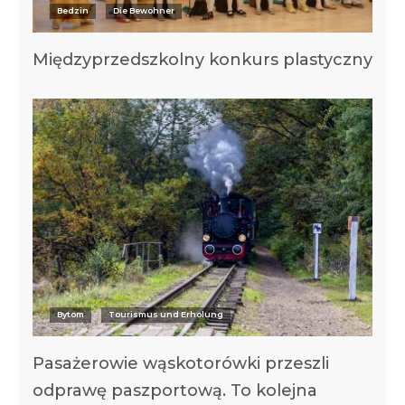
Bedzin
Die Bewohner
Międzyprzedszkolny konkurs plastyczny
Bytom
Tourismus und Erholung
Pasażerowie wąskotorówki przeszli
odprawę paszportową. To kolejna