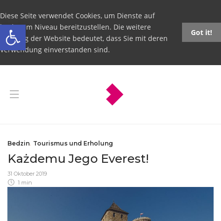
Diese Seite verwendet Cookies, um Dienste auf
Open toolbar
höchstem Niveau bereitzustellen. Die weitere
Got it!
Nutzung der Website bedeutet, dass Sie mit deren
Verwendung einverstanden sind.
Bedzin
,
Tourismus und Erholung
Każdemu Jego Everest!
31 Oktober 2019
1 min